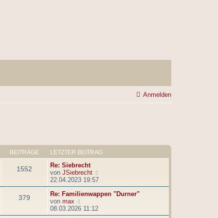
Anmelden
BEITRÄGE
LETZTER BEITRAG
Re: Siebrecht
1552
N
von
JSiebrecht
e
22.04.2023 19:57
u
Re: Familienwappen "Durner"
e
379
N
von
max
s
e
08.03.2026 11:12
t
u
e