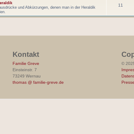
eraldik
11
ausdrücke und Abkürzungen, denen man in der Heraldik
den.
Kontakt
Cop
Familie Greve
© 202
Einsteinstr. 7
Impre
73249 Wernau
Datens
thomas @ familie-greve.de
Press