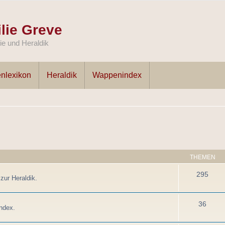
lie Greve
e und Heraldik
nlexikon
Heraldik
Wappenindex
THEMEN
295
zur Heraldik.
36
ndex.