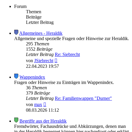
Forum
Themen
Beiträge
Letzter Beitrag
Allgemeines - Heraldik
Allgemeine und spezielle Fragen oder Hinweise zur Heraldik.
295
Themen
1552
Beiträge
Letzter Beitrag
Re: Siebrecht
Neuester
von
JSiebrecht
Beitrag
22.04.2023 19:57
Wappenindex
Fragen oder Hinweise zu Einträgen im Wappenindex.
36
Themen
379
Beiträge
Letzter Beitrag
Re: Familienwappen "Durner"
Neuester
von
max
Beitrag
08.03.2026 11:12
Begriffe aus der Heraldik
Fremdwörter, Fachausdrücke und Abkürzungen, denen man
in der Heraldik begegnet können hier nachgefragt oder erklärt