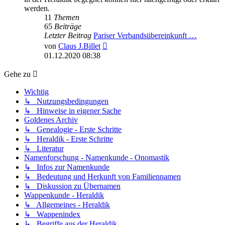
werden.
11
Themen
65
Beiträge
Letzter Beitrag
Pariser Verbandsübereinkunft …
Neuester
von
Claus J.Billet
Beitrag
01.12.2020 08:38
Gehe zu
Wichtig
↳ Nutzungsbedingungen
↳ Hinweise in eigener Sache
Goldenes Archiv
↳ Genealogie - Erste Schritte
↳ Heraldik - Erste Schritte
↳ Literatur
Namenforschung - Namenkunde - Onomastik
↳ Infos zur Namenkunde
↳ Bedeutung und Herkunft von Familiennamen
↳ Diskussion zu Übernamen
Wappenkunde - Heraldik
↳ Allgemeines - Heraldik
↳ Wappenindex
↳ Begriffe aus der Heraldik