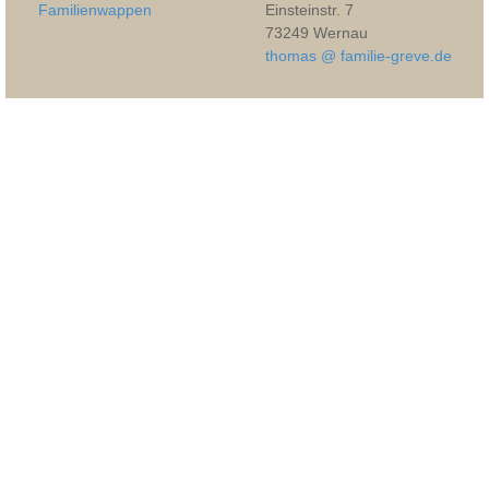
Familienwappen
Einsteinstr. 7
73249 Wernau
thomas @ familie-greve.de