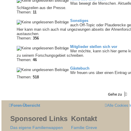
Was bewegt die Menschen. Aktuell
Schlagzeilen aus der Presse.
Themen:
11
Sonstiges
auch Off-Topic oder Plauderecke ge
Hier kann man sich auch mal ungezwungen abseits der Ahnenforsc
austauschen.
Themen:
356
Mitglieder stellen sich vor
Wer möchte, kann sich hier gerne k
zu seinem Forschungsgebiet schreiben.
Themen:
46
Gästebuch
Wir freuen uns über einen Eintrag u
Themen:
518
Gehe zu
Foren-Übersicht
Alle Cookies 
Sponsored Links
Kontakt
Das eigene Familienwappen
Familie Greve