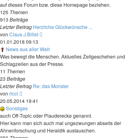
auf dieses Forum bzw. diese Homepage beziehen.
125
Themen
913
Beiträge
Letzter Beitrag
Herzliche Glückwünsche ...
Neuester
von
Claus J.Billet
Beitrag
01.01.2018 09:13
News aus aller Welt
Was bewegt die Menschen. Aktuelles Zeitgeschehen und
Schlagzeilen aus der Presse.
11
Themen
23
Beiträge
Letzter Beitrag
Re: das Monster
Neuester
von
ricci
Beitrag
20.05.2014 19:41
Sonstiges
auch Off-Topic oder Plauderecke genannt.
Hier kann man sich auch mal ungezwungen abseits der
Ahnenforschung und Heraldik austauschen.
356
Themen