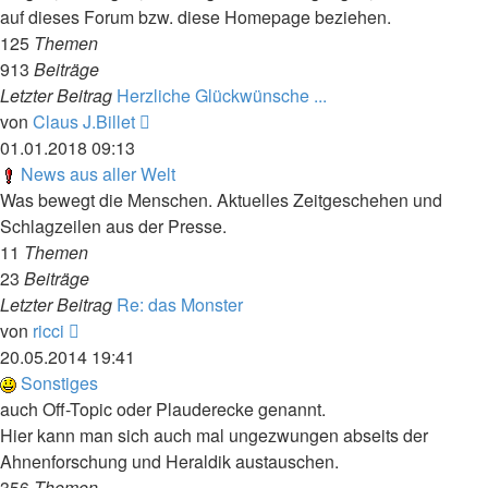
auf dieses Forum bzw. diese Homepage beziehen.
125
Themen
913
Beiträge
Letzter Beitrag
Herzliche Glückwünsche ...
Neuester
von
Claus J.Billet
Beitrag
01.01.2018 09:13
News aus aller Welt
Was bewegt die Menschen. Aktuelles Zeitgeschehen und
Schlagzeilen aus der Presse.
11
Themen
23
Beiträge
Letzter Beitrag
Re: das Monster
Neuester
von
ricci
Beitrag
20.05.2014 19:41
Sonstiges
auch Off-Topic oder Plauderecke genannt.
Hier kann man sich auch mal ungezwungen abseits der
Ahnenforschung und Heraldik austauschen.
356
Themen