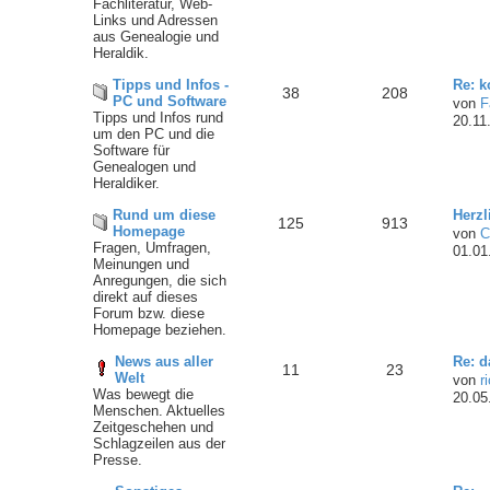
Fachliteratur, Web-
Links und Adressen
aus Genealogie und
Heraldik.
Tipps und Infos -
Re: 
38
208
PC und Software
von
F
Tipps und Infos rund
20.11
um den PC und die
Software für
Genealogen und
Heraldiker.
Rund um diese
Herzl
125
913
Homepage
von
C
Fragen, Umfragen,
01.01
Meinungen und
Anregungen, die sich
direkt auf dieses
Forum bzw. diese
Homepage beziehen.
News aus aller
Re: d
11
23
Welt
von
r
Was bewegt die
20.05
Menschen. Aktuelles
Zeitgeschehen und
Schlagzeilen aus der
Presse.