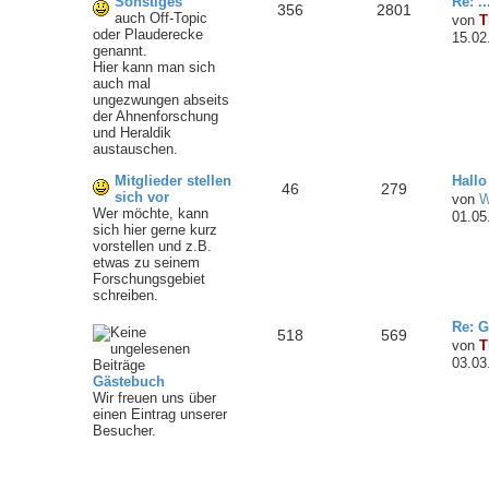
Sonstiges
Re: .
356
2801
auch Off-Topic
von
T
oder Plauderecke
15.02
genannt.
Hier kann man sich
auch mal
ungezwungen abseits
der Ahnenforschung
und Heraldik
austauschen.
Mitglieder stellen
Hallo
46
279
sich vor
von
W
Wer möchte, kann
01.05
sich hier gerne kurz
vorstellen und z.B.
etwas zu seinem
Forschungsgebiet
schreiben.
Re: 
518
569
von
T
03.03
Gästebuch
Wir freuen uns über
einen Eintrag unserer
Besucher.