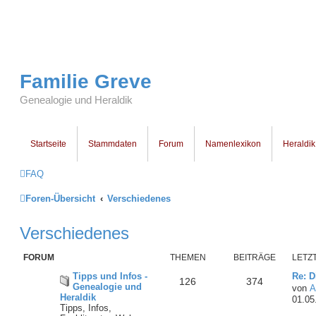
Familie Greve
Genealogie und Heraldik
Startseite
Stammdaten
Forum
Namenlexikon
Heraldik
FAQ
Foren-Übersicht
Verschiedenes
Verschiedenes
FORUM
THEMEN
BEITRÄGE
LETZ
Tipps und Infos -
Re: D
126
374
Genealogie und
von
A
Heraldik
01.05
Tipps, Infos,