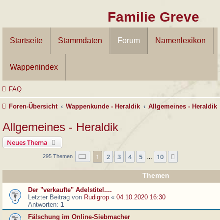
Familie Greve
Startseite
Stammdaten
Forum
Namenlexikon
Wappenindex
FAQ
Foren-Übersicht
Wappenkunde - Heraldik
Allgemeines - Heraldik
Allgemeines - Heraldik
Neues Thema
Seite
1
von
10
1
2
3
4
5
10
Nächste
295 Themen
…
Themen
Der "verkaufte" Adelstitel....
Letzter Beitrag von
Rudigrop
«
04.10.2020 16:30
Antworten:
1
Fälschung im Online-Siebmacher