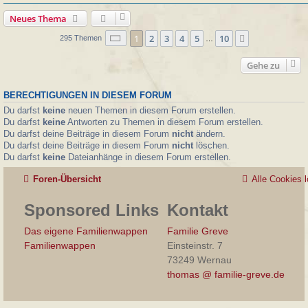
Neues Thema
Seite
1
von
10
1
2
3
4
5
10
Nächste
295 Themen
…
Gehe zu
BERECHTIGUNGEN IN DIESEM FORUM
Du darfst
keine
neuen Themen in diesem Forum erstellen.
Du darfst
keine
Antworten zu Themen in diesem Forum erstellen.
Du darfst deine Beiträge in diesem Forum
nicht
ändern.
Du darfst deine Beiträge in diesem Forum
nicht
löschen.
Du darfst
keine
Dateianhänge in diesem Forum erstellen.
Foren-Übersicht
Alle Cookies 
Sponsored Links
Kontakt
Das eigene Familienwappen
Familie Greve
Familienwappen
Einsteinstr. 7
73249 Wernau
thomas @ familie-greve.de