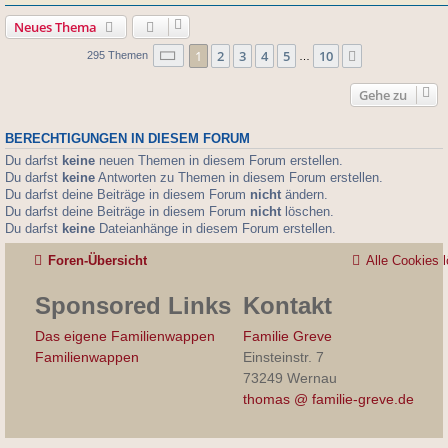
Neues Thema
Seite
1
von
10
1
2
3
4
5
10
Nächste
295 Themen
…
Gehe zu
BERECHTIGUNGEN IN DIESEM FORUM
Du darfst
keine
neuen Themen in diesem Forum erstellen.
Du darfst
keine
Antworten zu Themen in diesem Forum erstellen.
Du darfst deine Beiträge in diesem Forum
nicht
ändern.
Du darfst deine Beiträge in diesem Forum
nicht
löschen.
Du darfst
keine
Dateianhänge in diesem Forum erstellen.
Foren-Übersicht
Alle Cookies 
Sponsored Links
Kontakt
Das eigene Familienwappen
Familie Greve
Familienwappen
Einsteinstr. 7
73249 Wernau
thomas @ familie-greve.de