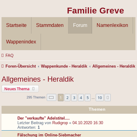
Familie Greve
Startseite
Stammdaten
Forum
Namenlexikon
Wappenindex
FAQ
Foren-Übersicht
Wappenkunde - Heraldik
Allgemeines - Heraldik
Allgemeines - Heraldik
Neues Thema
Seite
1
von
10
1
2
3
4
5
10
Nächste
295 Themen
…
Themen
Der "verkaufte" Adelstitel....
Letzter Beitrag von
Rudigrop
«
04.10.2020 16:30
Antworten:
1
Fälschung im Online-Siebmacher