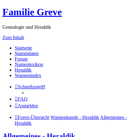
Familie Greve
Genealogie und Heraldik
Zum Inhalt
Startseite
Stammdaten
Forum
Namenlexikon
Heraldik
Wappenindex
Schnellzugriff
FAQ
Anmelden
Foren-Übersicht
Wappenkunde - Heraldik
Allgemeines -
Heraldik
Allgemeines - Heraldik