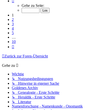
1
Gehe zu Seite:
von
10
1
2
3
4
5
…
10
Nächste
Zurück zur Foren-Übersicht
Gehe zu
Wichtig
↳ Nutzungsbedingungen
↳ Hinweise in eigener Sache
Goldenes Archiv
↳ Genealogie - Erste Schritte
↳ Heraldik - Erste Schritte
↳ Literatur
Namenforschung - Namenkunde - Onomastik