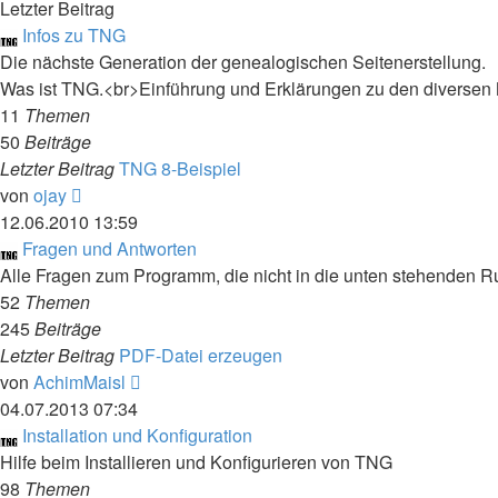
Letzter Beitrag
Infos zu TNG
Die nächste Generation der genealogischen Seitenerstellung.
Was ist TNG.<br>Einführung und Erklärungen zu den diversen
11
Themen
50
Beiträge
Letzter Beitrag
TNG 8-Beispiel
Neuester
von
ojay
Beitrag
12.06.2010 13:59
Fragen und Antworten
Alle Fragen zum Programm, die nicht in die unten stehenden R
52
Themen
245
Beiträge
Letzter Beitrag
PDF-Datei erzeugen
Neuester
von
AchimMaisl
Beitrag
04.07.2013 07:34
Installation und Konfiguration
Hilfe beim Installieren und Konfigurieren von TNG
98
Themen