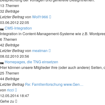
13
Themen
32
Beiträge
Neuester
Letzter Beitrag
von
Wolf1966
Beitrag
03.06.2012 22:05
CMS-Integration
Integration in Content-Management-Systeme wie z.B. Wordpres
6
Themen
42
Beiträge
Neuester
Letzter Beitrag
von
meatman
Beitrag
08.02.2010 20:56
Homepages, die TNG einsetzen
Hier können unsere Mitglieder ihre (oder auch andere) Seiten, d
25
Themen
44
Beiträge
Letzter Beitrag
Re: Familienforschung www.Gen…
Neuester
von
ricci
Beitrag
12.05.2014 18:47
Gehe zu