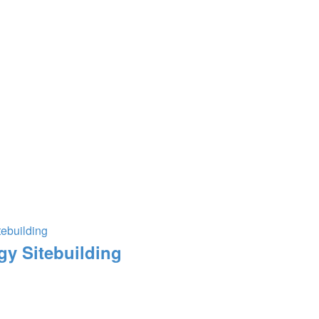
ebuilding
gy Sitebuilding