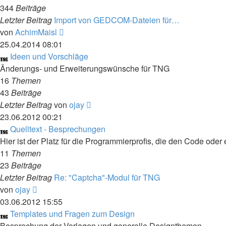
344
Beiträge
Letzter Beitrag
Import von GEDCOM-Dateien für…
Neuester
von
AchimMaisl
Beitrag
25.04.2014 08:01
Ideen und Vorschläge
Änderungs- und Erweiterungswünsche für TNG
16
Themen
43
Beiträge
Neuester
Letzter Beitrag
von
ojay
Beitrag
23.06.2012 00:21
Quelltext - Besprechungen
Hier ist der Platz für die Programmierprofis, die den Code ode
11
Themen
23
Beiträge
Letzter Beitrag
Re: "Captcha"-Modul für TNG
Neuester
von
ojay
Beitrag
03.06.2012 15:55
Templates und Fragen zum Design
Besprechung der Vorlagen und generelle Designthemen.