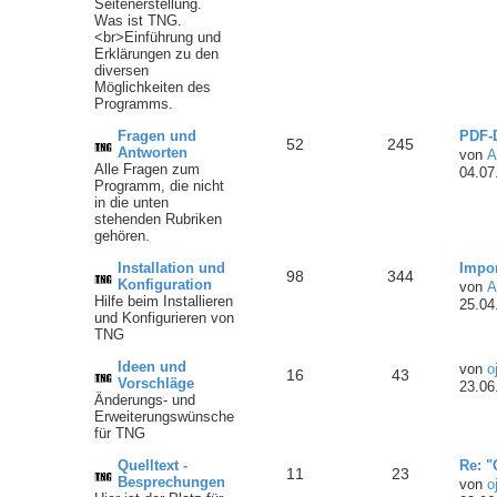
Seitenerstellung.
Was ist TNG.
<br>Einführung und
Erklärungen zu den
diversen
Möglichkeiten des
Programms.
Fragen und
PDF-D
52
245
Antworten
von
A
Alle Fragen zum
04.07
Programm, die nicht
in die unten
stehenden Rubriken
gehören.
Installation und
Impo
98
344
Konfiguration
von
A
Hilfe beim Installieren
25.04
und Konfigurieren von
TNG
Ideen und
von
o
16
43
Vorschläge
23.06
Änderungs- und
Erweiterungswünsche
für TNG
Quelltext -
Re: "
11
23
Besprechungen
von
o