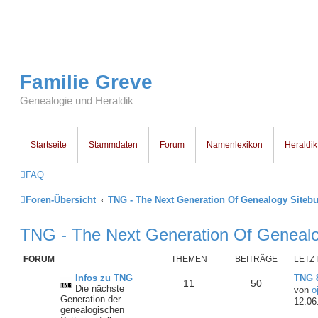
Familie Greve
Genealogie und Heraldik
Startseite
Stammdaten
Forum
Namenlexikon
Heraldik
FAQ
Foren-Übersicht
TNG - The Next Generation Of Genealogy Sitebu
TNG - The Next Generation Of Genealog
FORUM
THEMEN
BEITRÄGE
LETZ
Infos zu TNG
TNG 8
11
50
Die nächste
von
o
Generation der
12.06
genealogischen