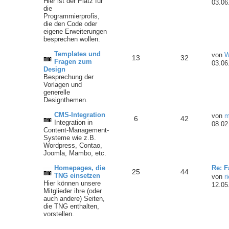
Hier ist der Platz für
03.06
die
Programmierprofis,
die den Code oder
eigene Erweiterungen
besprechen wollen.
Templates und
von
W
13
32
Fragen zum
03.06
Design
Besprechung der
Vorlagen und
generelle
Designthemen.
CMS-Integration
von
m
6
42
Integration in
08.02
Content-Management-
Systeme wie z.B.
Wordpress, Contao,
Joomla, Mambo, etc.
Homepages, die
Re: 
25
44
TNG einsetzen
von
r
Hier können unsere
12.05
Mitglieder ihre (oder
auch andere) Seiten,
die TNG enthalten,
vorstellen.