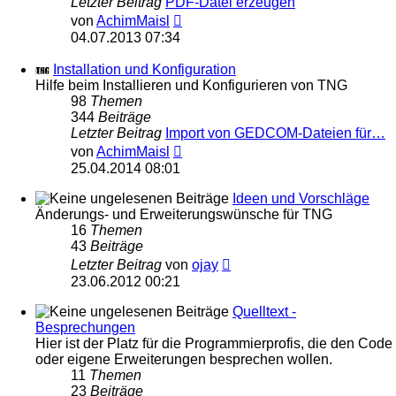
Letzter Beitrag
PDF-Datei erzeugen
Neuester
von
AchimMaisl
Beitrag
04.07.2013 07:34
Installation und Konfiguration
Hilfe beim Installieren und Konfigurieren von TNG
98
Themen
344
Beiträge
Letzter Beitrag
Import von GEDCOM-Dateien für…
Neuester
von
AchimMaisl
Beitrag
25.04.2014 08:01
Ideen und Vorschläge
Änderungs- und Erweiterungswünsche für TNG
16
Themen
43
Beiträge
Neuester
Letzter Beitrag
von
ojay
Beitrag
23.06.2012 00:21
Quelltext -
Besprechungen
Hier ist der Platz für die Programmierprofis, die den Code
oder eigene Erweiterungen besprechen wollen.
11
Themen
23
Beiträge