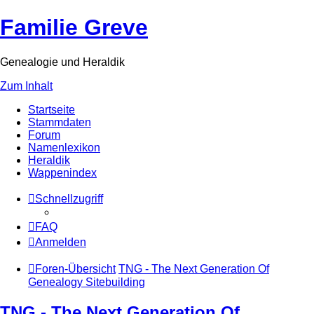
Familie Greve
Genealogie und Heraldik
Zum Inhalt
Startseite
Stammdaten
Forum
Namenlexikon
Heraldik
Wappenindex
Schnellzugriff
FAQ
Anmelden
Foren-Übersicht
TNG - The Next Generation Of
Genealogy Sitebuilding
TNG - The Next Generation Of