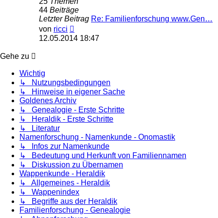
25
Themen
44
Beiträge
Letzter Beitrag
Re: Familienforschung www.Gen…
Neuester
von
ricci
Beitrag
12.05.2014 18:47
Gehe zu
Wichtig
↳ Nutzungsbedingungen
↳ Hinweise in eigener Sache
Goldenes Archiv
↳ Genealogie - Erste Schritte
↳ Heraldik - Erste Schritte
↳ Literatur
Namenforschung - Namenkunde - Onomastik
↳ Infos zur Namenkunde
↳ Bedeutung und Herkunft von Familiennamen
↳ Diskussion zu Übernamen
Wappenkunde - Heraldik
↳ Allgemeines - Heraldik
↳ Wappenindex
↳ Begriffe aus der Heraldik
Familienforschung - Genealogie