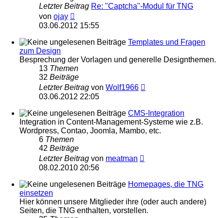
Letzter Beitrag
Re: "Captcha"-Modul für TNG
Neuester
von
ojay
Beitrag
03.06.2012 15:55
Templates und Fragen
zum Design
Besprechung der Vorlagen und generelle Designthemen.
13
Themen
32
Beiträge
Neuester
Letzter Beitrag
von
Wolf1966
Beitrag
03.06.2012 22:05
CMS-Integration
Integration in Content-Management-Systeme wie z.B.
Wordpress, Contao, Joomla, Mambo, etc.
6
Themen
42
Beiträge
Neuester
Letzter Beitrag
von
meatman
Beitrag
08.02.2010 20:56
Homepages, die TNG
einsetzen
Hier können unsere Mitglieder ihre (oder auch andere)
Seiten, die TNG enthalten, vorstellen.