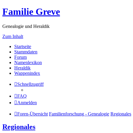
Familie Greve
Genealogie und Heraldik
Zum Inhalt
Startseite
Stammdaten
Forum
Namenlexikon
Heraldik
Wappenindex
Schnellzugriff
FAQ
Anmelden
Foren-Übersicht
Familienforschung - Genealogie
Regionales
Regionales