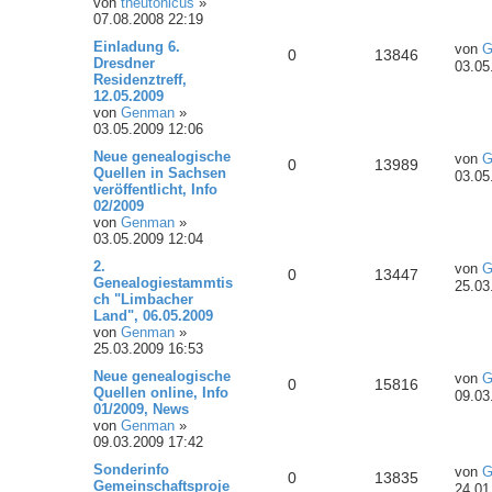
von
theutonicus
»
07.08.2008 22:19
Einladung 6.
von
G
0
13846
Dresdner
03.05
Residenztreff,
12.05.2009
von
Genman
»
03.05.2009 12:06
Neue genealogische
von
G
0
13989
Quellen in Sachsen
03.05
veröffentlicht, Info
02/2009
von
Genman
»
03.05.2009 12:04
2.
von
G
0
13447
Genealogiestammtis
25.03
ch "Limbacher
Land", 06.05.2009
von
Genman
»
25.03.2009 16:53
Neue genealogische
von
G
0
15816
Quellen online, Info
09.03
01/2009, News
von
Genman
»
09.03.2009 17:42
Sonderinfo
von
G
0
13835
Gemeinschaftsproje
24.01