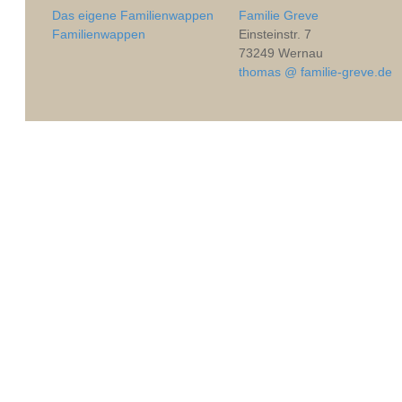
Das eigene Familienwappen
Familie Greve
Familienwappen
Einsteinstr. 7
73249 Wernau
thomas @ familie-greve.de