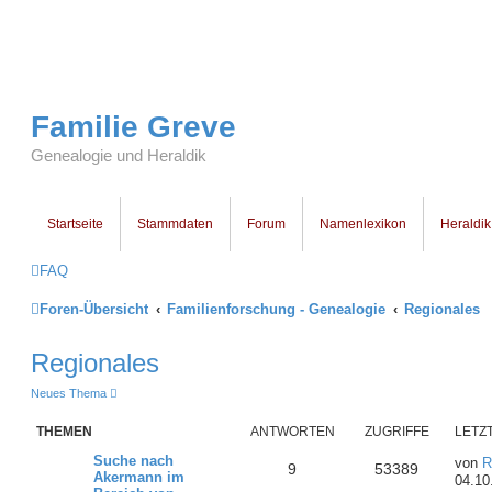
Familie Greve
Genealogie und Heraldik
Startseite
Stammdaten
Forum
Namenlexikon
Heraldik
FAQ
Foren-Übersicht
Familienforschung - Genealogie
Regionales
Regionales
Neues Thema
THEMEN
ANTWORTEN
ZUGRIFFE
LETZ
Suche nach
von
R
9
53389
Akermann im
04.10