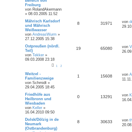
Bereich von
Freiburg
von
RolandAkermann
»
08.03.2005 11:52
Mährisch Karlsdorf
von
d
8
31971
und Mährisch
29.10
Weißwasser
von
AndreasWurm
»
27.12.2005 15:38
Ostpreußen (nördl.
von
V
19
65080
Teil)
26.09
von
Tekker
»
09.03.2008 23:18
1
2
Weitzel -
von
A
1
15608
Familienzweige
11.11
von
Schmidt
»
29.04.2005 18:45
Friedhöfe aus
von
K
0
13291
Heilbronn und
16.04
Wiesbaden
von
Keller
»
16.04.2010 09:50
Dolsk/Dölzig in de
von
t
8
30633
Neumark
20.08
(Ostbrandenburg)