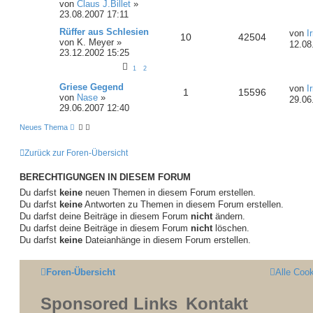
von
Claus J.Billet
»
23.08.2007 17:11
Rüffer aus Schlesien
von
I
10
42504
von
K. Meyer
»
12.08
23.12.2002 15:25
1
2
Griese Gegend
von
I
1
15596
von
Nase
»
29.06
29.06.2007 12:40
Neues Thema
Zurück zur Foren-Übersicht
BERECHTIGUNGEN IN DIESEM FORUM
Du darfst
keine
neuen Themen in diesem Forum erstellen.
Du darfst
keine
Antworten zu Themen in diesem Forum erstellen.
Du darfst deine Beiträge in diesem Forum
nicht
ändern.
Du darfst deine Beiträge in diesem Forum
nicht
löschen.
Du darfst
keine
Dateianhänge in diesem Forum erstellen.
Foren-Übersicht
Alle Coo
Sponsored Links
Kontakt