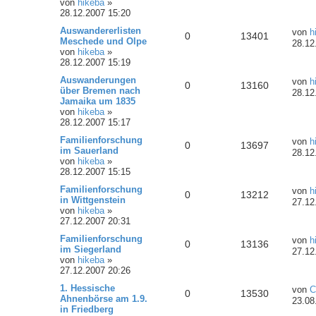
von
hikeba
»
28.12.2007 15:20
Auswandererlisten
von
h
0
13401
Meschede und Olpe
28.12
von
hikeba
»
28.12.2007 15:19
Auswanderungen
von
h
0
13160
über Bremen nach
28.12
Jamaika um 1835
von
hikeba
»
28.12.2007 15:17
Familienforschung
von
h
0
13697
im Sauerland
28.12
von
hikeba
»
28.12.2007 15:15
Familienforschung
von
h
0
13212
in Wittgenstein
27.12
von
hikeba
»
27.12.2007 20:31
Familienforschung
von
h
0
13136
im Siegerland
27.12
von
hikeba
»
27.12.2007 20:26
1. Hessische
von
C
0
13530
Ahnenbörse am 1.9.
23.08
in Friedberg