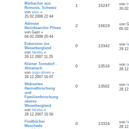
Marbacher aus
von
I
1
15247
Romoos, Schweiz
26.02
von
winu
»
25.02.2008 22:44
Adresse
von
G
2
15619
Bezirksarchiv Pilsen
05.02
von
Gast
»
04.02.2008 20:44
Exkursion ins
von
h
0
13342
Weserbergland
29.12
von
hikeba
»
29.12.2007 11:25
Kleiner Tonndorf -
von
o
0
13516
Almanach
28.12
von
origo-ahnen
»
28.12.2007 16:07
Webseiten
von
h
0
13502
Heimatforschung
28.12
und
Familienforschung
oberes
Weserbergland
von
hikeba
»
28.12.2007 15:56
Findbücher
von
h
0
13324
Meschede
28.12