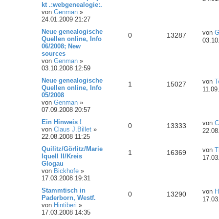
kt .:webgenealogie:.
von
Genman
»
24.01.2009 21:27
Neue genealogische
von
G
0
13287
Quellen online, Info
03.10
06/2008; New
sources
von
Genman
»
03.10.2008 12:59
Neue genealogische
von
T
1
15027
Quellen online, Info
11.09
05/2008
von
Genman
»
07.09.2008 20:57
Ein Hinweis !
von
C
0
13333
von
Claus J.Billet
»
22.08
22.08.2008 11:25
Quilitz/Görlitz/Marie
von
T
1
16369
lquell II/Kreis
17.03
Glogau
von
Bickhofe
»
17.03.2008 19:31
Stammtisch in
von
H
0
13290
Paderborn, Westf.
17.03
von
Hintiberi
»
17.03.2008 14:35