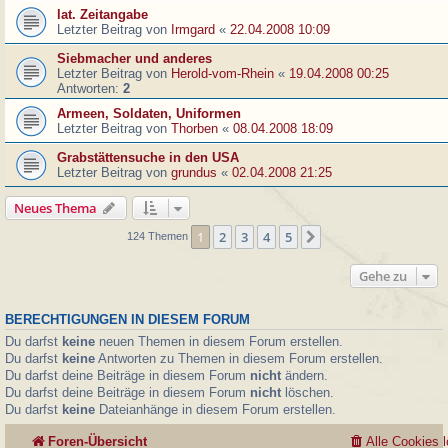
lat. Zeitangabe
Letzter Beitrag von
Irmgard
«
22.04.2008 10:09
Siebmacher und anderes
Letzter Beitrag von
Herold-vom-Rhein
«
19.04.2008 00:25
Antworten:
2
Armeen, Soldaten, Uniformen
Letzter Beitrag von
Thorben
«
08.04.2008 18:09
Grabstättensuche in den USA
Letzter Beitrag von
grundus
«
02.04.2008 21:25
Neues Thema
1
2
3
4
5
Nächste
124 Themen
Gehe zu
BERECHTIGUNGEN IN DIESEM FORUM
Du darfst
keine
neuen Themen in diesem Forum erstellen.
Du darfst
keine
Antworten zu Themen in diesem Forum erstellen.
Du darfst deine Beiträge in diesem Forum
nicht
ändern.
Du darfst deine Beiträge in diesem Forum
nicht
löschen.
Du darfst
keine
Dateianhänge in diesem Forum erstellen.
Foren-Übersicht
Alle Cookies 