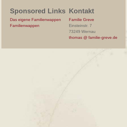
Sponsored Links
Kontakt
Das eigene Familienwappen
Familie Greve
Familienwappen
Einsteinstr. 7
73249 Wernau
thomas @ familie-greve.de