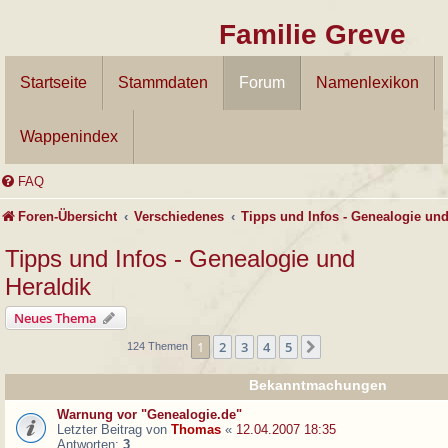
Familie Greve
Startseite
Stammdaten
Forum
Namenlexikon
Wappenindex
FAQ
Foren-Übersicht
Verschiedenes
Tipps und Infos - Genealogie und
Tipps und Infos - Genealogie und
Heraldik
Neues Thema
1
2
3
4
5
Nächste
124 Themen
Bekanntmachungen
Warnung vor "Genealogie.de"
Letzter Beitrag von
Thomas
«
12.04.2007 18:35
Antworten:
3