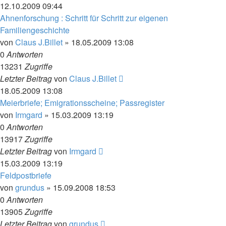
12.10.2009 09:44
Ahnenforschung : Schritt für Schritt zur eigenen
Familiengeschichte
von
Claus J.Billet
»
18.05.2009 13:08
0
Antworten
13231
Zugriffe
Letzter Beitrag
von
Claus J.Billet
18.05.2009 13:08
Meierbriefe; Emigrationsscheine; Passregister
von
Irmgard
»
15.03.2009 13:19
0
Antworten
13917
Zugriffe
Letzter Beitrag
von
Irmgard
15.03.2009 13:19
Feldpostbriefe
von
grundus
»
15.09.2008 18:53
0
Antworten
13905
Zugriffe
Letzter Beitrag
von
grundus