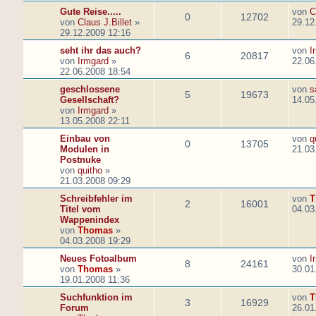
Gute Reise.....
von
C
0
12702
von
Claus J.Billet
»
29.12
29.12.2009 12:16
seht ihr das auch?
von
I
6
20817
von
Irmgard
»
22.06
22.06.2008 18:54
geschlossene
von
s
5
19673
Gesellschaft?
14.05
von
Irmgard
»
13.05.2008 22:11
Einbau von
von
q
0
13705
Modulen in
21.03
Postnuke
von
quitho
»
21.03.2008 09:29
Schreibfehler im
von
T
2
16001
Titel vom
04.03
Wappenindex
von
Thomas
»
04.03.2008 19:29
Neues Fotoalbum
von
I
8
24161
von
Thomas
»
30.01
19.01.2008 11:36
Suchfunktion im
von
T
3
16929
Forum
26.01