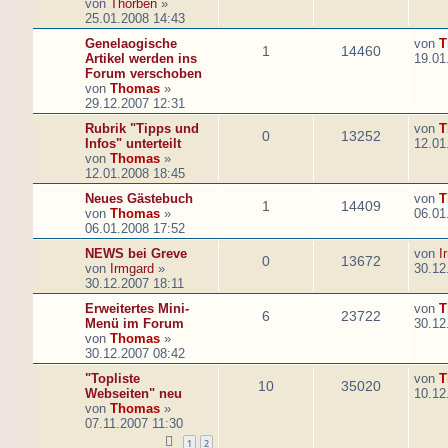
von
Thorben
»
25.01.2008 14:43
Genelaogische
von
T
1
14460
Artikel werden ins
19.01
Forum verschoben
von
Thomas
»
29.12.2007 12:31
Rubrik "Tipps und
von
T
0
13252
Infos" unterteilt
12.01
von
Thomas
»
12.01.2008 18:45
Neues Gästebuch
von
T
1
14409
von
Thomas
»
06.01
06.01.2008 17:52
NEWS bei Greve
von
I
0
13672
von
Irmgard
»
30.12
30.12.2007 18:11
Erweitertes Mini-
von
T
6
23722
Menü im Forum
30.12
von
Thomas
»
30.12.2007 08:42
"Topliste
von
T
10
35020
Webseiten" neu
10.12
von
Thomas
»
07.11.2007 11:30
1
2