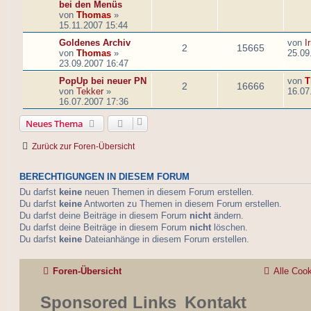
bei den Menüs
von
Thomas
»
15.11.2007 15:44
Goldenes Archiv
von
I
2
15665
von
Thomas
»
25.09
23.09.2007 16:47
PopUp bei neuer PN
von
T
2
16666
von
Tekker
»
16.07
16.07.2007 17:36
Neues Thema
Zurück zur Foren-Übersicht
BERECHTIGUNGEN IN DIESEM FORUM
Du darfst
keine
neuen Themen in diesem Forum erstellen.
Du darfst
keine
Antworten zu Themen in diesem Forum erstellen.
Du darfst deine Beiträge in diesem Forum
nicht
ändern.
Du darfst deine Beiträge in diesem Forum
nicht
löschen.
Du darfst
keine
Dateianhänge in diesem Forum erstellen.
Foren-Übersicht
Alle Coo
Sponsored Links
Kontakt