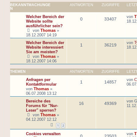
BEKANNTMACHUNGE
ANTWORTEN
ZUGRIFFE
LETZ
N
Welcher Bereich der
von
T
0
33407
Website sollte
18.12
ausführlicher sein?
von
Thomas
»
18.12.2007 14:19
Welcher Bereich der
von
T
1
36219
Website interessiert
18.12
Sie am meisten?
von
Thomas
»
18.12.2007 14:06
THEMEN
ANTWORTEN
ZUGRIFFE
LETZ
Anfragen per
von
C
1
14857
Kontaktformular
06.07
von
Thomas
»
06.07.2008 13:12
Bereiche des
von
G
16
49369
Forums für "Nur-
11.12
Leser" sperren?
von
Thomas
»
04.12.2007 12:12
1
2
Cookies verwalten
von
T
0
23503