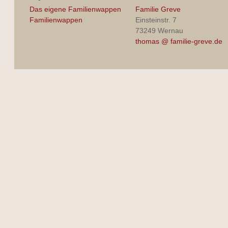
Das eigene Familienwappen
Familie Greve
Familienwappen
Einsteinstr. 7
73249 Wernau
thomas @ familie-greve.de