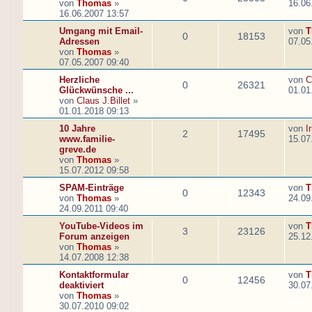
von
Thomas
»
16.06
16.06.2007 13:57
Umgang mit Email-
von
T
0
18153
Adressen
07.05
von
Thomas
»
07.05.2007 09:40
Herzliche
von
C
0
26321
Glückwünsche ...
01.01
von
Claus J.Billet
»
01.01.2018 09:13
10 Jahre
von
I
2
17495
www.familie-
15.07
greve.de
von
Thomas
»
15.07.2012 09:58
SPAM-Einträge
von
T
0
12343
von
Thomas
»
24.09
24.09.2011 09:40
YouTube-Videos im
von
T
3
23126
Forum anzeigen
25.12
von
Thomas
»
14.07.2008 12:38
Kontaktformular
von
T
0
12456
deaktiviert
30.07
von
Thomas
»
30.07.2010 09:02