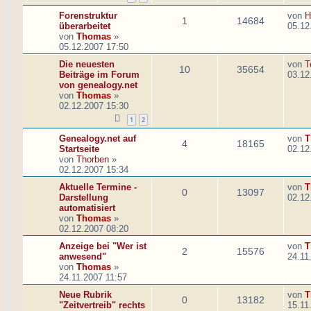
Forenstruktur
von
H
1
14684
überarbeitet
05.12
von
Thomas
»
05.12.2007 17:50
Die neuesten
von
T
10
35654
Beiträge im Forum
03.12
von genealogy.net
von
Thomas
»
02.12.2007 15:30
1
2
Genealogy.net auf
von
T
4
18165
Startseite
02.12
von
Thorben
»
02.12.2007 15:34
Aktuelle Termine -
von
T
0
13097
Darstellung
02.12
automatisiert
von
Thomas
»
02.12.2007 08:20
Anzeige bei "Wer ist
von
T
2
15576
anwesend"
24.11
von
Thomas
»
24.11.2007 11:57
Neue Rubrik
von
T
0
13182
"Zeitvertreib" rechts
15.11