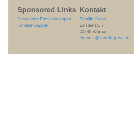
Sponsored Links
Kontakt
Das eigene Familienwappen
Familie Greve
Familienwappen
Einsteinstr. 7
73249 Wernau
thomas @ familie-greve.de