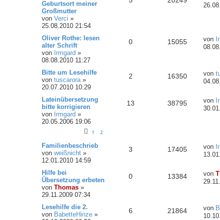
5
20249
Geburtsort meiner
26.08
Großmutter
von
Verci
»
25.08.2010 21:54
Oliver Rothe: lesen
von
I
0
15055
alter Schrift
08.08
von
Irmgard
»
08.08.2010 11:27
Bitte um Lesehilfe
von
t
2
16350
von
tuscarora
»
04.08
20.07.2010 10:29
Lateinübersetzung
von
I
13
38795
bitte korrigieren
30.01
von
Irmgard
»
20.05.2006 19:06
1
2
Familienbeschrieb
von
I
3
17405
von
weißnicht
»
13.01
12.01.2010 14:59
Hilfe bei
von
T
0
13384
Übersetzung erbeten
29.11
von
Thomas
»
29.11.2009 07:34
Lesehilfe die 2.
von
B
6
21864
von
BabetteHinze
»
10.10