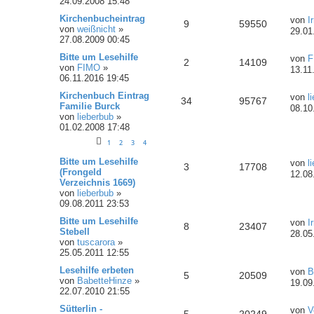
24.09.2008 15:48
Kirchenbucheintrag
von
I
9
59550
von
weißnicht
»
29.01
27.08.2009 00:45
Bitte um Lesehilfe
von
F
2
14109
von
FIMO
»
13.11
06.11.2016 19:45
Kirchenbuch Eintrag
von
l
34
95767
Familie Burck
08.10
von
lieberbub
»
01.02.2008 17:48
1
2
3
4
Bitte um Lesehilfe
von
l
3
17708
(Frongeld
12.08
Verzeichnis 1669)
von
lieberbub
»
09.08.2011 23:53
Bitte um Lesehilfe
von
I
8
23407
Stebell
28.05
von
tuscarora
»
25.05.2011 12:55
Lesehilfe erbeten
von
B
5
20509
von
BabetteHinze
»
19.09
22.07.2010 21:55
Sütterlin -
von
V