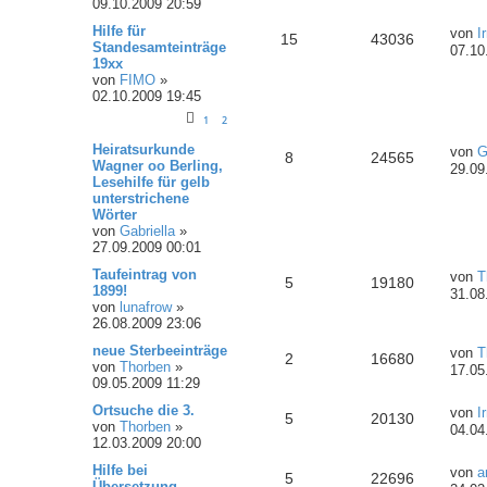
09.10.2009 20:59
Hilfe für
von
I
15
43036
Standesamteinträge
07.10
19xx
von
FIMO
»
02.10.2009 19:45
1
2
Heiratsurkunde
von
G
8
24565
Wagner oo Berling,
29.09
Lesehilfe für gelb
unterstrichene
Wörter
von
Gabriella
»
27.09.2009 00:01
Taufeintrag von
von
T
5
19180
1899!
31.08
von
lunafrow
»
26.08.2009 23:06
neue Sterbeeinträge
von
T
2
16680
von
Thorben
»
17.05
09.05.2009 11:29
Ortsuche die 3.
von
I
5
20130
von
Thorben
»
04.04
12.03.2009 20:00
Hilfe bei
von
a
5
22696
Übersetzung