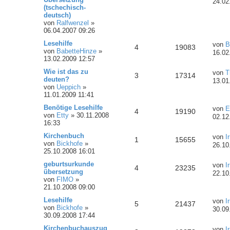
24.02
(tschechisch-
deutsch)
von
Ralfwenzel
»
06.04.2007 09:26
Lesehilfe
von
B
4
19083
von
BabetteHinze
»
16.02
13.02.2009 12:57
Wie ist das zu
von
T
3
17314
deuten?
13.01
von
Ueppich
»
11.01.2009 11:41
Benötige Lesehilfe
von
E
4
19190
von
Etty
»
30.11.2008
02.12
16:33
Kirchenbuch
von
I
1
15655
von
Bickhofe
»
26.10
25.10.2008 16:01
geburtsurkunde
von
I
4
23235
übersetzung
22.10
von
FIMO
»
21.10.2008 09:00
Lesehilfe
von
I
5
21437
von
Bickhofe
»
30.09
30.09.2008 17:44
Kirchenbuchauszug
von
I