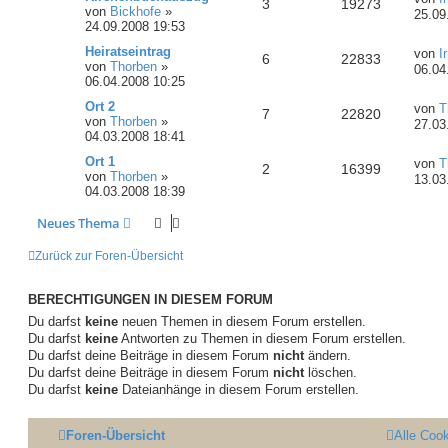
3
19273
von
Bickhofe
»
25.09
24.09.2008 19:53
Heiratseintrag
von
I
6
22833
von
Thorben
»
06.04
06.04.2008 10:25
Ort 2
von
T
7
22820
von
Thorben
»
27.03
04.03.2008 18:41
Ort 1
von
T
2
16399
von
Thorben
»
13.03
04.03.2008 18:39
Neues Thema
Zurück zur Foren-Übersicht
BERECHTIGUNGEN IN DIESEM FORUM
Du darfst
keine
neuen Themen in diesem Forum erstellen.
Du darfst
keine
Antworten zu Themen in diesem Forum erstellen.
Du darfst deine Beiträge in diesem Forum
nicht
ändern.
Du darfst deine Beiträge in diesem Forum
nicht
löschen.
Du darfst
keine
Dateianhänge in diesem Forum erstellen.
Foren-Übersicht
Alle Coo