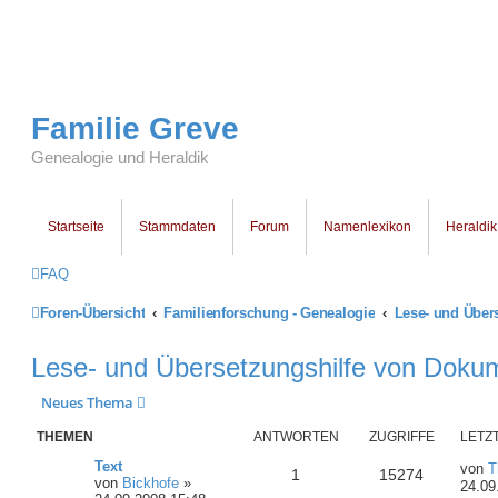
Familie Greve
Genealogie und Heraldik
Startseite
Stammdaten
Forum
Namenlexikon
Heraldik
FAQ
Foren-Übersicht
Familienforschung - Genealogie
Lese- und Über
Lese- und Übersetzungshilfe von Doku
Neues Thema
THEMEN
ANTWORTEN
ZUGRIFFE
LETZ
Text
von
T
1
15274
von
Bickhofe
»
24.09