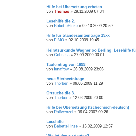
Hilfe bei Übersetzung erbeten
von
Thomas
»
29.11.2009 07:34
Lesehilfe die 2.
von
BabetteHinze
»
09.10.2009 20:59
Hilfe für Standesamteinträge 19xx
von
FIMO
»
02.10.2009 19:45
Heiratsurkunde Wagner oo Berling, Lesehilfe fü
von
Gabriella
»
27.09.2009 00:01
Taufeintrag von 1899!
von
lunafrow
»
26.08.2009 23:06
neue Sterbeeinträge
von
Thorben
»
09.05.2009 11:29
Ortsuche die 3.
von
Thorben
»
12.03.2009 20:00
Hilfe bei Übersetzung (tschechisch-deutsch)
von
Ralfwenzel
»
06.04.2007 09:26
Lesehilfe
von
BabetteHinze
»
13.02.2009 12:57
Wie ist das zu deuten?