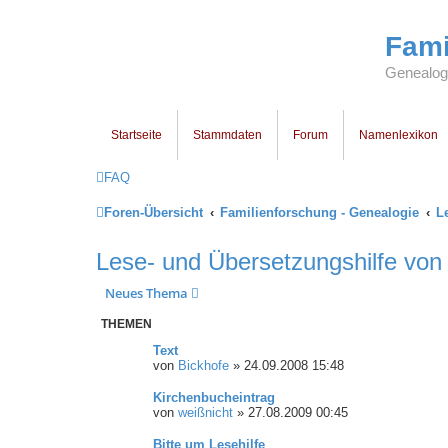
Fami
Genealogi
Startseite
Stammdaten
Forum
Namenlexikon
FAQ
Foren-Übersicht
Familienforschung - Genealogie
L
Lese- und Übersetzungshilfe vo
Neues Thema
THEMEN
Text
von
Bickhofe
»
24.09.2008 15:48
Kirchenbucheintrag
von
weißnicht
»
27.08.2009 00:45
Bitte um Lesehilfe