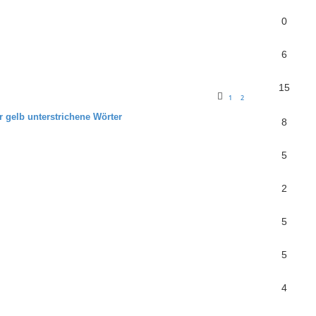
0
6
15
1
2
r gelb unterstrichene Wörter
8
5
2
5
5
4