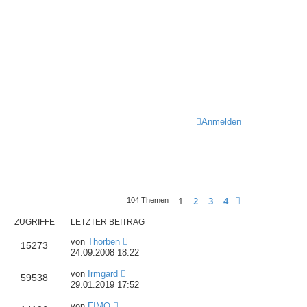
Anmelden
1
2
3
4
Nächste
104 Themen
ZUGRIFFE
LETZTER BEITRAG
von
Thorben
15273
24.09.2008 18:22
von
Irmgard
59538
29.01.2019 17:52
von
FIMO