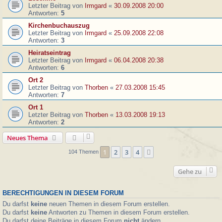
Letzter Beitrag von
Irmgard
«
30.09.2008 20:00
Antworten:
5
Kirchenbuchauszug
Letzter Beitrag von
Irmgard
«
25.09.2008 22:08
Antworten:
3
Heiratseintrag
Letzter Beitrag von
Irmgard
«
06.04.2008 20:38
Antworten:
6
Ort 2
Letzter Beitrag von
Thorben
«
27.03.2008 15:45
Antworten:
7
Ort 1
Letzter Beitrag von
Thorben
«
13.03.2008 19:13
Antworten:
2
Neues Thema
1
2
3
4
Nächste
104 Themen
Gehe zu
BERECHTIGUNGEN IN DIESEM FORUM
Du darfst
keine
neuen Themen in diesem Forum erstellen.
Du darfst
keine
Antworten zu Themen in diesem Forum erstellen.
Du darfst deine Beiträge in diesem Forum
nicht
ändern.