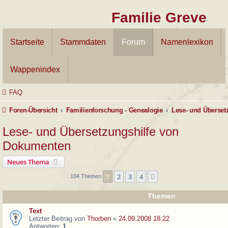
Familie Greve
Startseite
Stammdaten
Forum
Namenlexikon
Wappenindex
FAQ
Foren-Übersicht
Familienforschung - Genealogie
Lese- und Überset
Lese- und Übersetzungshilfe von
Dokumenten
Neues Thema
1
2
3
4
Nächste
104 Themen
Themen
Text
Letzter Beitrag von
Thorben
«
24.09.2008 18:22
Antworten:
1