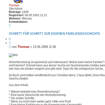
Thomas
Site Admin
Beiträge:
1846
Registriert:
06.05.2002 11:22
Wohnort:
Wernau
Kontaktdaten:
K
o
n
SCHRITT FÜR SCHRITT ZUR EIGENEN FAMILIENGESCHICHTE
t
a
Z
k
i
t
t
B
von
Thomas
»
13.06.2009 11:06
d
i
e
a
e
t
i
r
e
e
t
n
n
Ahnenforschung ist spannend und interessant: Woher kam meine Familie? G
r
v
nicht kenne? Schnell kann aus dieser Suche ein faszinierendes Hobby werd
a
o
wie man am besten vorgeht und gibt viele Tipps für die erfolgreiche Suche.
g
n
T
Im Buch sind Artikel veröffentlicht von Christian Benz, Claus Billet, Doris 
h
Sascha Ziegler.
o
m
Aus dem Inhalt:
a
s
* Warum betreibt man Ahnenforschung?
* Eine kurze Geschichte der Ahnenforschung
* Die ersten Schritte
* Wenn es nicht mehr weiter geht: Hilfe vom Profi
* Eine kleine Einführung in die Namenkunde (Onomastik)