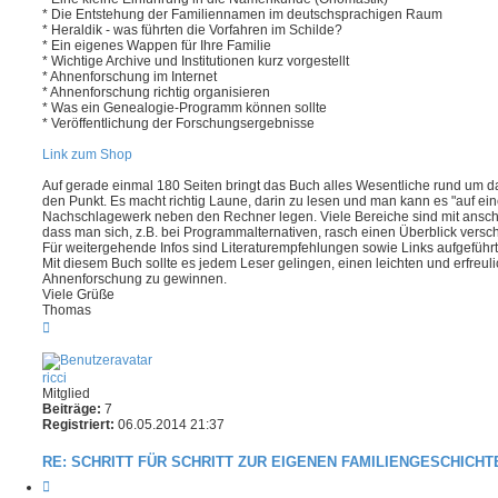
* Die Entstehung der Familiennamen im deutschsprachigen Raum
* Heraldik - was führten die Vorfahren im Schilde?
* Ein eigenes Wappen für Ihre Familie
* Wichtige Archive und Institutionen kurz vorgestellt
* Ahnenforschung im Internet
* Ahnenforschung richtig organisieren
* Was ein Genealogie-Programm können sollte
* Veröffentlichung der Forschungsergebnisse
Link zum Shop
Auf gerade einmal 180 Seiten bringt das Buch alles Wesentliche rund um
den Punkt. Es macht richtig Laune, darin zu lesen und man kann es "auf ein
Nachschlagewerk neben den Rechner legen. Viele Bereiche sind mit anscha
dass man sich, z.B. bei Programmalternativen, rasch einen Überblick versc
Für weitergehende Infos sind Literaturempfehlungen sowie Links aufgeführt
Mit diesem Buch sollte es jedem Leser gelingen, einen leichten und erfreul
Ahnenforschung zu gewinnen.
Viele Grüße
Thomas
N
a
c
h
ricci
o
Mitglied
b
Beiträge:
7
e
Registriert:
06.05.2014 21:37
n
RE: SCHRITT FÜR SCHRITT ZUR EIGENEN FAMILIENGESCHICHT
Z