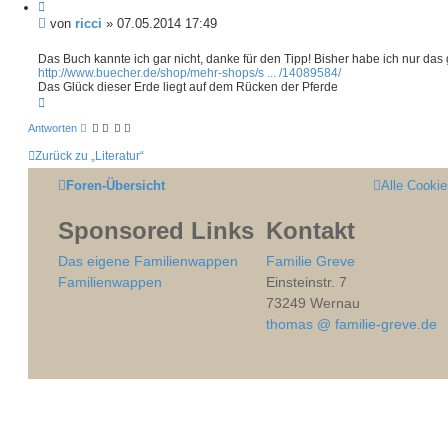
i
t
B
von
ricci
»
07.05.2014 17:49
i
e
e
i
r
Das Buch kannte ich gar nicht, danke für den Tipp! Bisher habe ich nur das
e
http://www.buecher.de/shop/mehr-shops/s ... /14089584/
t
n
Das Glück dieser Erde liegt auf dem Rücken der Pferde
r
N
a
a
g
c
Antworten
h
Zurück zu „Literatur“
o
b
e
Foren-Übersicht
Alle Cooki
n
Sponsored Links
Kontakt
Das eigene Familienwappen
Familie Greve
Familienwappen
Einsteinstr. 7
73249 Wernau
thomas @ familie-greve.de