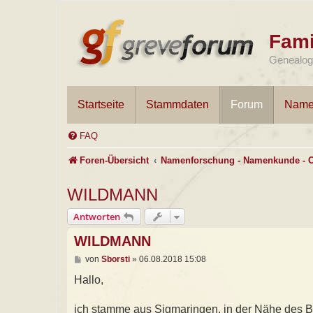
Fami
Genealogi
Startseite
Stammdaten
Forum
Name
FAQ
Foren-Übersicht
Namenforschung - Namenkunde - 
WILDMANN
Antworten
WILDMANN
B
von
Sborsti
»
06.08.2018 15:08
e
i
Hallo,
t
r
a
ich stamme aus Sigmaringen, in der Nähe des B