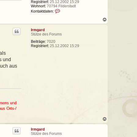
Registriert:
25.12.2002 15:29
Wohnort:
70794 Filderstadt
K
Kontaktdaten:
o
n
N
t
a
a
c
Irmgard
k
h
Stütze des Forums
t
o
d
b
Beiträge:
7020
a
e
Registriert:
25.12.2002 15:29
t
n
als
e
n
us und
v
auch aus
o
n
C
l
a
u
s
J
.
Namens und
B
aus Orts-/
i
l
l
N
e
a
t
c
Irmgard
h
Stütze des Forums
o