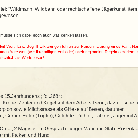
el: "Wildmann, Wildbahn oder rechtschaffene Jägerkunst, item
 gewesen."
s müsse sich dabei doch auch was denken lassen.
lei! Wort- bzw. Begriff-Erklärungen führen zur Personifizierung eines Fam.-
en Adressen (wie ihre adligen Vorbilder) nach regionalen Regeln gebildetet 
schlich als Worte lesen!
 15.Jahrhunderts ; fol.268r :
it Krone, Zepter und Kugel auf dem Adler sitzend, dazu Fische 
Skorpion sowie Milchstrasse als GHexe auf Besen, darunter
 Gerber, Euler (Töpfer), Gelehrte, Richter,
Falkner, Jäger mit A
 Ornat, 2 Magister im Gespräch,
junger Mann mit Stab, Rosenkr
er mit Falken und Hund