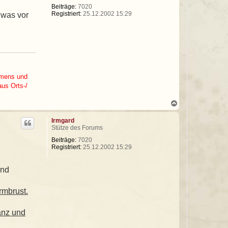
b
Beiträge:
7020
e
Registriert:
25.12.2002 15:29
 was vor
n
Namens und
aus Orts-/
N
a
c
Irmgard
h
Stütze des Forums
o
b
Beiträge:
7020
e
Registriert:
25.12.2002 15:29
n
und
rmbrust.
anz und