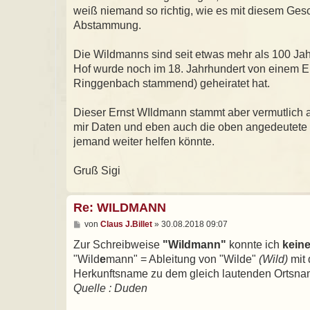
g
weiß niemand so richtig, wie es mit diesem Gesc
Abstammung.
Die Wildmanns sind seit etwas mehr als 100 Ja
Hof wurde noch im 18. Jahrhundert von einem E
Ringgenbach stammend) geheiratet hat.
Dieser Ernst WIldmann stammt aber vermutlich a
mir Daten und eben auch die oben angedeutete 
jemand weiter helfen könnte.
Gruß Sigi
Re: WILDMANN
B
von
Claus J.Billet
»
30.08.2018 09:07
e
i
Zur Schreibweise
"Wildmann"
konnte ich
kein
t
"Wild
e
mann" = Ableitung von "Wilde"
(Wild)
mit 
r
a
Herkunftsname zu dem gleich lautenden Ortsna
g
Quelle : Duden