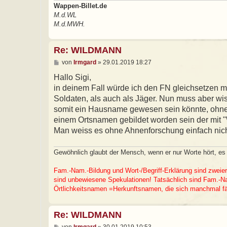
Wappen-Billet.de
M.d.WL
M.d.MWH.
Re: WILDMANN
B
von
Irmgard
»
29.01.2019 18:27
e
i
Hallo Sigi,
t
in deinem Fall würde ich den FN gleichsetzen m
r
a
Soldaten, als auch als Jäger. Nun muss aber wis
g
somit ein Hausname gewesen sein könnte, ohne 
einem Ortsnamen gebildet worden sein der mit "
Man weiss es ohne Ahnenforschung einfach nicht 
Gewöhnlich glaubt der Mensch, wenn er nur Worte hört, e
Fam.-Nam.-Bildung und Wort-/Begriff-Erklärung sind zweier
sind unbewiesene Spekulationen! Tatsächlich sind Fam.-Nam
Örtlichkeitsnamen =Herkunftsnamen, die sich manchmal fäl
Re: WILDMANN
B
von
Irmgard
»
30.01.2019 10:53