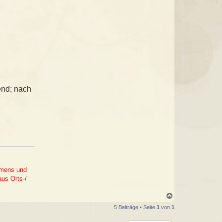
end; nach
Namens und
aus Orts-/
N
a
5 Beiträge • Seite
1
von
1
c
h