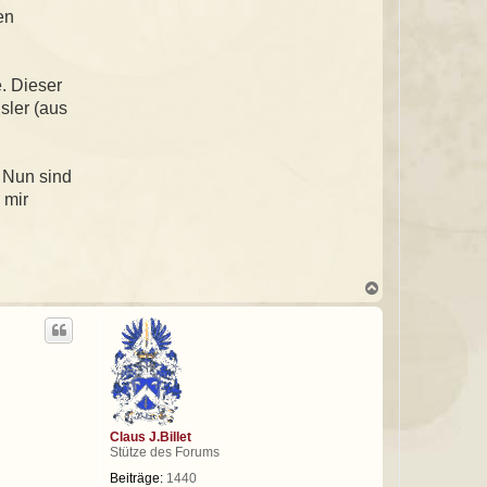
en
. Dieser
sler (aus
. Nun sind
 mir
N
a
c
h
o
b
e
n
Claus J.Billet
Stütze des Forums
Beiträge:
1440