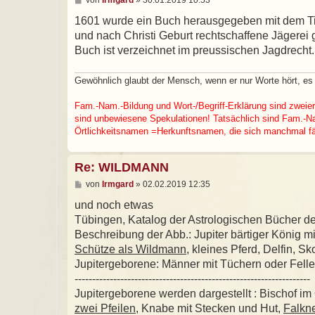
e
i
1601 wurde ein Buch herausgegeben mit dem Tit
t
und nach Christi Geburt rechtschaffene Jägerei
r
a
Buch ist verzeichnet im preussischen Jagdrecht.
g
Gewöhnlich glaubt der Mensch, wenn er nur Worte hört, e
Fam.-Nam.-Bildung und Wort-/Begriff-Erklärung sind zweier
sind unbewiesene Spekulationen! Tatsächlich sind Fam.-Nam
Örtlichkeitsnamen =Herkunftsnamen, die sich manchmal fäl
Re: WILDMANN
B
von
Irmgard
»
02.02.2019 12:35
e
i
und noch etwas
t
Tübingen, Katalog der Astrologischen Bücher des
r
a
Beschreibung der Abb.: Jupiter bärtiger König m
g
Schütze als Wildmann
, kleines Pferd, Delfin, 
Jupitergeborene: Männer mit Tüchern oder Fellen,
-------------------------------------------------------------------
Jupitergeborene werden dargestellt : Bischof im
zwei Pfeilen
, Knabe mit Stecken und Hut,
Falkn