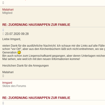
N
a
c
Matahari
h
Mitglied
o
b
e
RE: ZUORDNUNG HAUSWAPPEN ZUR FAMILIE
n
Z
i
B
23.07.2020 09:28
t
e
Liebe Irmgard,
i
i
e
t
vielen Dank für die ausführliche Nachricht. Ich schaue mir die Links auf alle Fäl
r
schon "vor Ort", aber aus den Kirchenbüchern läßt sich nicht entnehmen, wo sie
e
r
n
Generation
a
Bin auch schon zum Liegenschaftsamt gegangen, aber deren Unterlagen reichen 
g
Mal sehen, wie weit ich mit den neuen Informationen komme!
Herzlichen Dank für die Anregungen
Matahari
N
a
c
Irmgard
h
Stütze des Forums
o
b
e
RE: ZUORDNUNG HAUSWAPPEN ZUR FAMILIE
n
Z