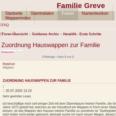
Familie Greve
Startseite
Stammdaten
Forum
Namenlexikon
Wappenindex
FAQ
Foren-Übersicht
Goldenes Archiv
Heraldik - Erste Schritte
Zuordnung Hauswappen zur Familie
Antworten
9 Beiträge • Seite
1
von
1
Matahari
Mitglied
ZUORDNUNG HAUSWAPPEN ZUR FAMILIE
Z
i
B
20.07.2020 13:23
t
e
Sehr geehrter Leser,
i
i
e
t
ich beschäftige mich seit einiger Zeit mit dem Stammbaum meiner Familie, die b
r
Jahre 1675 gelebt hat, welches an der Hausfront ein Wappen in Form einer Statu
e
r
wissen, ob das Wappen des Hauses meiner Familie zu zuordnen ist. Taufregist
n
a
mich leider nicht weiter gebracht, deshalb suche ich nach neuen Wegen, dieses 