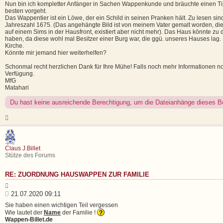
g
Nun bin ich kompletter Anfänger in Sachen Wappenkunde und bräuchte einen Ti
besten vorgeht.
Das Wappentier ist ein Löwe, der ein Schild in seinen Pranken hält. Zu lesen si
Jahreszahl 1675. (Das angehängte Bild ist von meinem Vater gemalt worden, die
auf einem Sims in der Hausfront, existiert aber nicht mehr). Das Haus könnte zu 
haben, da diese wohl mal Besitzer einer Burg war, die ggü. unseres Hauses lag.
Kirche.
Könnte mir jemand hier weiterhelfen?
Schonmal recht herzlichen Dank für Ihre Mühe! Falls noch mehr Informationen no
Verfügung.
MfG
Matahari
Du hast keine ausreichende Berechtigung, um die Dateianhänge dieses B
N
a
c
h
o
Claus J.Billet
b
Stütze des Forums
e
n
RE: ZUORDNUNG HAUSWAPPEN ZUR FAMILIE
Z
i
B
21.07.2020 09:11
t
e
Sie haben einen wichtigen Teil vergessen
i
i
e
Wie lautet der
Name
der Familie !
t
r
Wappen-Billet.de