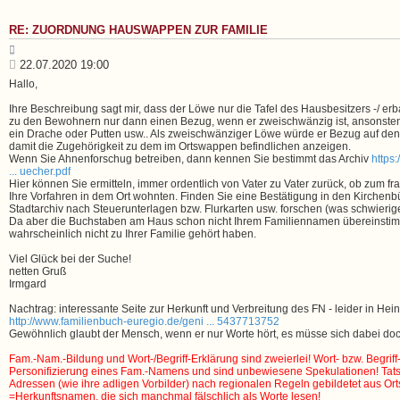
b
e
RE: ZUORDNUNG HAUSWAPPEN ZUR FAMILIE
n
Z
i
B
22.07.2020 19:00
t
e
Hallo,
i
i
e
t
Ihre Beschreibung sagt mir, dass der Löwe nur die Tafel des Hausbesitzers -/ erb
r
zu den Bewohnern nur dann einen Bezug, wenn er zweischwänzig ist, ansonsten i
e
r
ein Drache oder Putten usw.. Als zweischwänziger Löwe würde er Bezug auf d
n
a
damit die Zugehörigkeit zu dem im Ortswappen befindlichen anzeigen.
g
Wenn Sie Ahnenforschug betreiben, dann kennen Sie bestimmt das Archiv
https
... uecher.pdf
Hier können Sie ermitteln, immer ordentlich von Vater zu Vater zurück, ob zum f
Ihre Vorfahren in dem Ort wohnten. Finden Sie eine Bestätigung in den Kirchen
Stadtarchiv nach Steuerunterlagen bzw. Flurkarten usw. forschen (was schwieriger
Da aber die Buchstaben am Haus schon nicht Ihrem Familiennamen übereinstimm
wahrscheinlich nicht zu Ihrer Familie gehört haben.
Viel Glück bei der Suche!
netten Gruß
Irmgard
Nachtrag: interessante Seite zur Herkunft und Verbreitung des FN - leider in Hein
http://www.familienbuch-euregio.de/geni ... 5437713752
Gewöhnlich glaubt der Mensch, wenn er nur Worte hört, es müsse sich dabei do
Fam.-Nam.-Bildung und Wort-/Begriff-Erklärung sind zweierlei! Wort- bzw. Begrif
Personifizierung eines Fam.-Namens und sind unbewiesene Spekulationen! Tat
Adressen (wie ihre adligen Vorbilder) nach regionalen Regeln gebildetet aus Ort
=Herkunftsnamen, die sich manchmal fälschlich als Worte lesen!