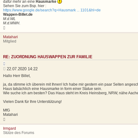
i
e
dafür mehr an eine
Hausmarke
t
r
Sehen Sie zum Bsp. hier :
e
https://www.google.de/search?q=Hausmark ... 1101&hl=de
r
n
Wappen-Billet.de
a
M.d.WL
g
M.d.MWH.
N
a
c
Matahari
h
Mitglied
o
b
e
RE: ZUORDNUNG HAUSWAPPEN ZUR FAMILIE
n
Z
i
B
22.07.2020 14:22
t
e
Hallo Herr Billet,
i
i
e
t
ja, da stimme ich überein mit Ihnen! Ich habe mir gestern ein paar Seiten ange
r
Haus tatsächlich eine Hausmarke in form einer Statue sein.
e
r
Wie suche ich am besten? Das Haus steht im Kreis Heinsberg, NRW, nähe Aachen
n
a
g
Vielen Dank für Ihre Unterstützung!
MfG
Matahari
N
a
c
Irmgard
h
Stütze des Forums
o