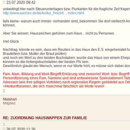
i
B
23.07.2020 09:42
t
e
unbedingt hier nach Steuerunterlagen bzw. Flurkarten für die fragliche Zeit frage
i
i
http://www.aachen.de/de/kultur_freizeit ... index.html
e
t
r
falls keine- warum auch immer- vorhanden sind, bekommen Sie dort vielleicht 
e
r
können.
n
a
g
Aber Sie wissen: Hauszeichen gehören zum Haus .. nicht zu Personen.
Viel Glück
Nachtrag. könnte es sein, dass ein Reuters in das Haus des E.S. eingeheiratet 
Brauteltern bzw. Mutter der Braut prüfen)
und noch ein Wort zu den beiden Buchstaben: wurde das Haus von einem Ehepa
können es die Anfangsbuchstaben der beiden FN sein.
Gewöhnlich glaubt der Mensch, wenn er nur Worte hört, es müsse sich dabei do
Fam.-Nam.-Bildung und Wort-/Begriff-Erklärung sind zweierlei! Wort- bzw. Begrif
Personifizierung eines Fam.-Namens und sind unbewiesene Spekulationen! Tat
Adressen (wie ihre adligen Vorbilder) nach regionalen Regeln gebildetet aus Ort
=Herkunftsnamen, die sich manchmal fälschlich als Worte lesen!
N
a
c
Matahari
h
Mitglied
o
b
e
RE: ZUORDNUNG HAUSWAPPEN ZUR FAMILIE
n
Z
i
B
26.07.2020 11:26