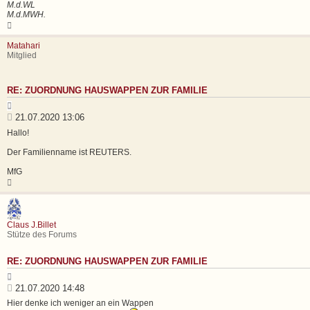
e
M.d.WL
r
n
M.d.MWH.
a
N
g
a
c
Matahari
h
Mitglied
o
b
e
RE: ZUORDNUNG HAUSWAPPEN ZUR FAMILIE
n
Z
i
B
21.07.2020 13:06
t
e
Hallo!
i
i
e
t
Der Familienname ist REUTERS.
r
e
r
MfG
n
a
N
g
a
c
h
o
Claus J.Billet
b
Stütze des Forums
e
n
RE: ZUORDNUNG HAUSWAPPEN ZUR FAMILIE
Z
i
B
21.07.2020 14:48
t
e
Hier denke ich weniger an ein Wappen
i