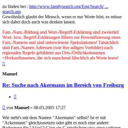
zu finden bei :
http://www.familysearch.org/Eng/Search/ ...
search.asp
Gewöhnlich glaubt der Mensch, wenn er nur Worte hört, es müsse
sich dabei doch auch was denken lassen.
Fam.-Nam.-Bildung und Wort-/Begriff-Erklärung sind zweierlei!
Wort- bzw. Begriff-Erklärungen führen zur Personifizierung eines
Fam.-Namens und sind unbewiesene Spekulationen! Tatsächlich
sind Fam.-Namen Adressen (wie ihre adligen Vorbilder) nach
regionalen Regeln gebildetet aus Orts-/Örtlichkeitsnamen
=Herkunftsnamen, die sich manchmal fälschlich als Worte lesen!
Nach
oben
Manuel
Re: Suche nach Akermann im Bereich von Freiburg
Zitieren
Beitrag
von
Manuel
»
08.03.2005 17:27
Wie steht's mit dem Namen "Akermann" selbst? Ist er mit
"Ackermann" gleichzusetzen oder gibt es noch eine andere
Bedeutung für "Aker"? Ging ein C möglicherweise einst verloren