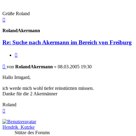
Grüße Roland
Nach
oben
RolandAkermann
Re: Suche nach Akermann im Bereich von Freiburg
Zitieren
Beitrag
von
RolandAkermann
»
08.03.2005 19:30
Hallo Irmgard,
ich werde mich wohl tiefer reinstürzten müssen.
Danke für die 2 Akermänner
Roland
Nach
oben
Hendrik_Kutzke
Stütze des Forums