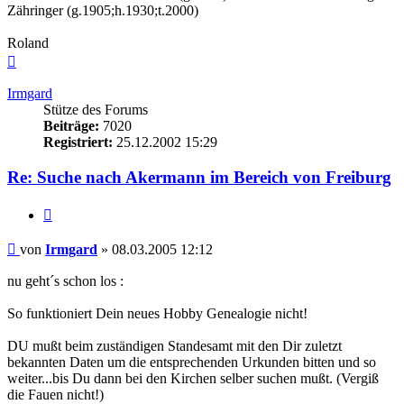
Zähringer (g.1905;h.1930;t.2000)
Roland
Nach
oben
Irmgard
Stütze des Forums
Beiträge:
7020
Registriert:
25.12.2002 15:29
Re: Suche nach Akermann im Bereich von Freiburg
Zitieren
Beitrag
von
Irmgard
»
08.03.2005 12:12
nu geht´s schon los :
So funktioniert Dein neues Hobby Genealogie nicht!
DU mußt beim zuständigen Standesamt mit den Dir zuletzt
bekannten Daten um die entsprechenden Urkunden bitten und so
weiter...bis Du dann bei den Kirchen selber suchen mußt. (Vergiß
die Fauen nicht!)