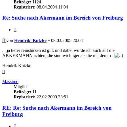
Beiträge:
1124
Registriert:
08.04.2004 11:04
Re: Suche nach Akermann im Bereich von Freiburg
Zitieren
Beitrag
von
Hendrik_Kutzke
»
08.03.2005 20:04
... ja tiefer reinstürzen ist gut, und dabei würde ich auch auf die
AKKERMANN achten, die sind wichtiger als die mit dem -c-
Hendrik Kutzke
Nach
oben
Massimo
Mitglied
Beiträge:
11
Registriert:
22.02.2009 23:51
RE: Re: Suche nach Akermann im Bereich von
Freiburg
Zitieren