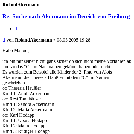
RolandAkermann
Re: Suche nach Akermann im Bereich von Freiburg
Zitieren
Beitrag
von
RolandAkermann
»
08.03.2005 19:28
Hallo Manuel,
ich bin mir selber nicht ganz sicher ob sich nicht meine Vorfahren ab
und zu das "C" im Nachnamen gekönnt haben oder nicht.
Es wurden zum Beispiel alle Kinder der 2. Frau von Alois
Akermann die Theresia Häüßler mit dem "C" im Namen
geschrieben.
oo Theresia Häußler
Kind 1: Adolf Ackermann
oo: Resi Tannhäuser
Kind 1: Sandra Ackermann
Kind 2: Maria Ackermann
oo: Karl Hodapp
Kind 1: Ursula Hodapp
Kind 2: Matin Hodapp
Kind 3: Rüdiger Hodapp