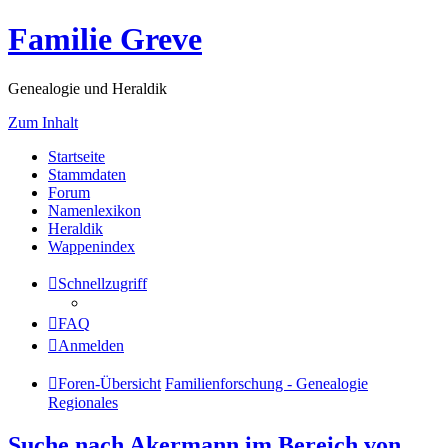
Familie Greve
Genealogie und Heraldik
Zum Inhalt
Startseite
Stammdaten
Forum
Namenlexikon
Heraldik
Wappenindex
Schnellzugriff
FAQ
Anmelden
Foren-Übersicht
Familienforschung - Genealogie
Regionales
Suche nach Akermann im Bereich von