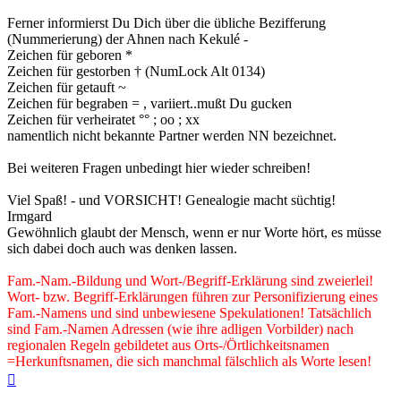
Ferner informierst Du Dich über die übliche Bezifferung
(Nummerierung) der Ahnen nach Kekulé -
Zeichen für geboren *
Zeichen für gestorben † (NumLock Alt 0134)
Zeichen für getauft ~
Zeichen für begraben = , variiert..mußt Du gucken
Zeichen für verheiratet °° ; oo ; xx
namentlich nicht bekannte Partner werden NN bezeichnet.
Bei weiteren Fragen unbedingt hier wieder schreiben!
Viel Spaß! - und VORSICHT! Genealogie macht süchtig!
Irmgard
Gewöhnlich glaubt der Mensch, wenn er nur Worte hört, es müsse
sich dabei doch auch was denken lassen.
Fam.-Nam.-Bildung und Wort-/Begriff-Erklärung sind zweierlei!
Wort- bzw. Begriff-Erklärungen führen zur Personifizierung eines
Fam.-Namens und sind unbewiesene Spekulationen! Tatsächlich
sind Fam.-Namen Adressen (wie ihre adligen Vorbilder) nach
regionalen Regeln gebildetet aus Orts-/Örtlichkeitsnamen
=Herkunftsnamen, die sich manchmal fälschlich als Worte lesen!
Nach
oben