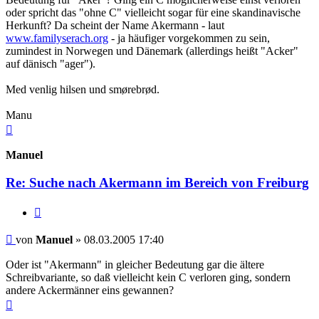
oder spricht das "ohne C" vielleicht sogar für eine skandinavische
Herkunft? Da scheint der Name Akermann - laut
www.familyserach.org
- ja häufiger vorgekommen zu sein,
zumindest in Norwegen und Dänemark (allerdings heißt "Acker"
auf dänisch "ager").
Med venlig hilsen und smørebrød.
Manu
Nach
oben
Manuel
Re: Suche nach Akermann im Bereich von Freiburg
Zitieren
Beitrag
von
Manuel
»
08.03.2005 17:40
Oder ist "Akermann" in gleicher Bedeutung gar die ältere
Schreibvariante, so daß vielleicht kein C verloren ging, sondern
andere Ackermänner eins gewannen?
Nach
oben