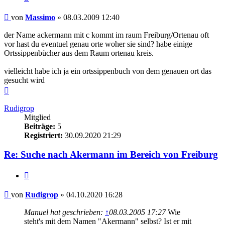
Beitrag
von
Massimo
»
08.03.2009 12:40
der Name ackermann mit c kommt im raum Freiburg/Ortenau oft
vor hast du eventuel genau orte woher sie sind? habe einige
Ortssippenbücher aus dem Raum ortenau kreis.
vielleicht habe ich ja ein ortssippenbuch von dem genauen ort das
gesucht wird
Nach
oben
Rudigrop
Mitglied
Beiträge:
5
Registriert:
30.09.2020 21:29
Re: Suche nach Akermann im Bereich von Freiburg
Zitieren
Beitrag
von
Rudigrop
»
04.10.2020 16:28
Manuel hat geschrieben:
↑
08.03.2005 17:27
Wie
steht's mit dem Namen "Akermann" selbst? Ist er mit