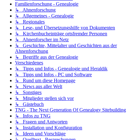
Familienforschung - Genealogie
↳ Ahnenforschung
↳ Allgemeines - Genealogie
↳ Regionales
↳ Lese- und Übersetzungshilfe von Dokumenten
↳ Kirchenbucheinträge ortsfremder Personen
↳ Ahnenforscher im Netz
↳ Geschichte, Mittelalter und Geschichten aus der
Ahnenforschung
↳ Begriffe aus der Genealogie
Verschiedenes
↳ Tipps und Infos - Genealogie und Heraldik
↳ Tipps und Infos - PC und Software
↳ Rund um diese Homepage
↳ News aus aller Welt
↳ Sonstiges
↳ Mitglieder stellen sich vor
↳ Gästebuch
TNG - The Next Generation Of Genealogy Sitebuilding
↳ Infos zu TNG
↳ Fragen und Antworten
↳ Installation und Konfiguration
↳ Ideen und Vorschläge
↳ Quelltext - Besprechungen