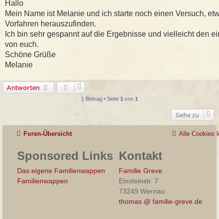
i
Hallo
t
Mein Name ist Melanie und ich starte noch einen Versuch, e
r
a
Vorfahren herauszufinden.
g
Ich bin sehr gespannt auf die Ergebnisse und vielleicht den 
von euch.
Schöne Grüße
Melanie
Antworten
1 Beitrag • Seite
1
von
1
Gehe zu
Foren-Übersicht
Alle Cookies 
Sponsored Links
Kontakt
Das eigene Familienwappen
Familie Greve
Familienwappen
Einsteinstr. 7
73249 Wernau
thomas @ familie-greve.de