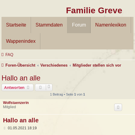
Familie Greve
Startseite
Stammdaten
Forum
Namenlexikon
Wappenindex
FAQ
Foren-Übersicht
Verschiedenes
Mitglieder stellen sich vor
Hallo an alle
Antworten
1 Beitrag • Seite
1
von
1
Wolfstaenzerin
Mitglied
Hallo an alle
B
01.05.2021 18:19
e