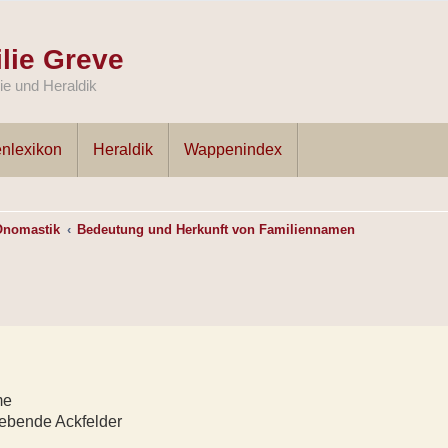
lie Greve
e und Heraldik
nlexikon
Heraldik
Wappenindex
Onomastik
Bedeutung und Herkunft von Familiennamen
me
lebende Ackfelder