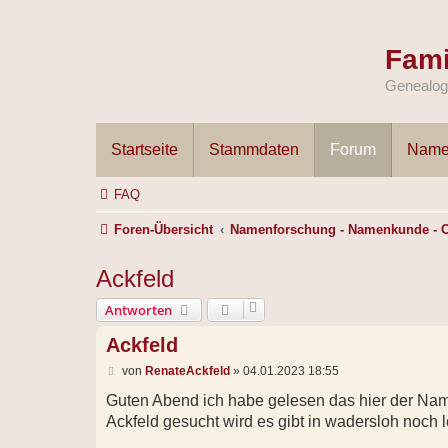
Fami
Genealogi
Startseite
Stammdaten
Forum
Name
FAQ
Foren-Übersicht
Namenforschung - Namenkunde - 
Ackfeld
Antworten
Ackfeld
B
von
RenateAckfeld
»
04.01.2023 18:55
e
i
Guten Abend ich habe gelesen das hier der Na
t
Ackfeld gesucht wird es gibt in wadersloh noch 
r
a