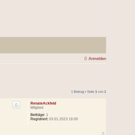
Anmelden
1 Beitrag • Seite
1
von
1
RenateAckfeld
Mitglied
Beiträge:
1
Registriert:
03.01.2023 16:00
N