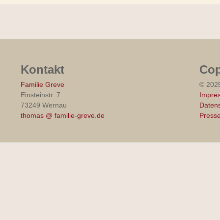
Kontakt
Cop
Familie Greve
© 202
Einsteinstr. 7
Impre
73249 Wernau
Datens
thomas @ familie-greve.de
Press