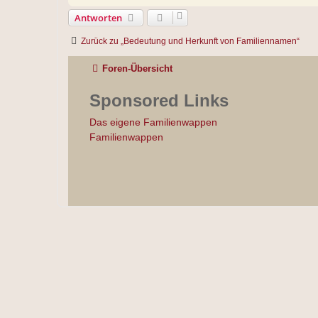
g
Antworten
Zurück zu „Bedeutung und Herkunft von Familiennamen“
Foren-Übersicht
Sponsored Links
Das eigene Familienwappen
Familienwappen