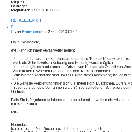
h
Mitglied
o
Beiträge:
1
b
Registriert:
27.02.2010 00:56
e
n
RE: KELDENICH
Z
i
B
von
Freimensch
»
27.02.2010 01:04
t
e
i
i
Hallo "Keldenich",
e
t
r
evtl. kann ich Ihnen etwas weiter helfen:
e
r
n
a
- Keldenich hat sich (als Familienname) auch zu "Keltenich" entwickelt - ist 
g
- Auch die Schreibweisen Keldenig und Keltenig waren möglich
- Keldenich gibt es heute noch als Ortsteil von Kall und als Ortsteil von Wess
- Auch in den USA leben Personen mit dem Namen Keldenich
- Mittels einer Recherche sind über 500 (und sicher noch mehr) Kel d/t ni ch
1650.
- Die weiteste Verbreitung findet sich u.a. in/bei Köln, Euskirchen, Düren, Mo
- Besonders beliebte Vornahmen waren (in verschiedenen Schreibweisen) M
Gertrude.
Falls Sie tiefergehendes Interesse haben oder mittlerweile mehr wissen - nu
mit mir in Kontakt.
MfG
Nebenbei:
Ich bin noch auf der Suche nach Informationen bezüglich: