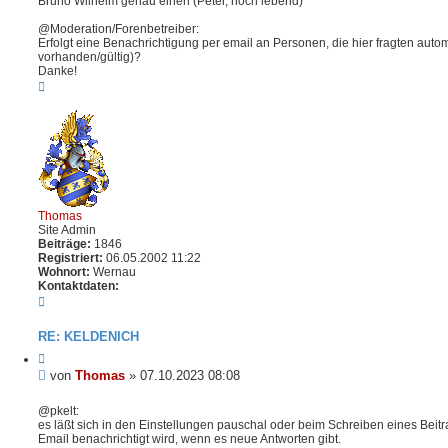
Bruno Wilhelm genau einen (Peter, noch lebend)
@Moderation/Forenbetreiber:
Erfolgt eine Benachrichtigung per email an Personen, die hier fragten auto
vorhanden/gültig)?
Danke!
N
a
c
h
o
b
e
n
Thomas
Site Admin
Beiträge:
1846
Registriert:
06.05.2002 11:22
Wohnort:
Wernau
Kontaktdaten:
K
o
n
RE: KELDENICH
t
a
Z
k
i
B
von
Thomas
»
07.10.2023 08:08
t
t
e
d
i
i
@pkelt:
a
e
es läßt sich in den Einstellungen pauschal oder beim Schreiben eines Beitr
t
t
r
Email benachrichtigt wird, wenn es neue Antworten gibt.
e
e
r