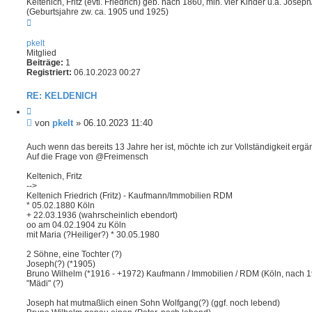
Keltenich, Fritz (evtl. Friedrich) geb. nach 1860, min. vier Kinder u.a. Jose
(Geburtsjahre zw. ca. 1905 und 1925)
N
a
c
pkelt
h
Mitglied
o
Beiträge:
1
b
Registriert:
06.10.2023 00:27
e
n
RE: KELDENICH
Z
i
B
von
pkelt
»
06.10.2023 11:40
t
e
i
i
Auch wenn das bereits 13 Jahre her ist, möchte ich zur Vollständigkeit ergä
e
Auf die Frage von @Freimensch
t
r
e
r
Keltenich, Fritz
n
a
-->
g
Keltenich Friedrich (Fritz) - Kaufmann/Immobilien RDM
* 05.02.1880 Köln
+ 22.03.1936 (wahrscheinlich ebendort)
oo am 04.02.1904 zu Köln
mit Maria (?Heiliger?) * 30.05.1980
2 Söhne, eine Tochter (?)
Joseph(?) (*1905)
Bruno Wilhelm (*1916 - +1972) Kaufmann / Immobilien / RDM (Köln, nach 
"Mädi" (?)
Joseph hat mutmaßlich einen Sohn Wolfgang(?) (ggf. noch lebend)