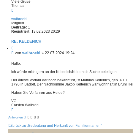
Viele Grüße
n
n
a
Thomas
v
g
N
o
a
n
c
T
walbroehl
h
h
Mitglied
o
o
Beiträge:
1
b
m
Registriert:
13.02.2023 20:29
e
a
n
s
RE: KELDENICH
Z
i
B
von
walbroehl
»
22.07.2024 19:24
t
e
i
i
Hallo,
e
t
r
ich würde mich gern an der Keltenich/Keldenich Suche beteiligen.
e
r
n
a
Der älteste Vorfahr der noch bekannt ist, ist Mathias Keltenich, geb. 4.10.
g
1790 in Badorf. Der Nachkomme Jakob Keltenich war wohnhaft in Brühl He
Haben Sie Vorfahren aus Heide?
VG
Carsten Walbröhl
N
a
c
Antworten
h
Zurück zu „Bedeutung und Herkunft von Familiennamen“
o
b