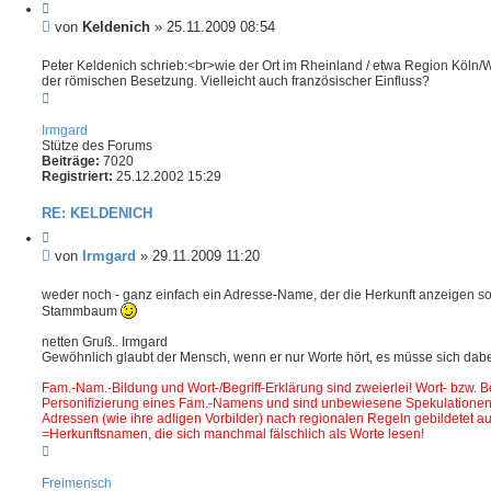
Z
i
B
von
Keldenich
»
25.11.2009 08:54
t
e
i
i
Peter Keldenich schrieb:<br>wie der Ort im Rheinland / etwa Region Köln/
e
der römischen Besetzung. Vielleicht auch französischer Einfluss?
t
r
N
e
r
a
n
a
c
Irmgard
g
h
Stütze des Forums
o
Beiträge:
7020
b
Registriert:
25.12.2002 15:29
e
n
RE: KELDENICH
Z
i
B
von
Irmgard
»
29.11.2009 11:20
t
e
i
i
weder noch - ganz einfach ein Adresse-Name, der die Herkunft anzeigen so
e
t
Stammbaum
r
e
r
netten Gruß.. Irmgard
n
a
Gewöhnlich glaubt der Mensch, wenn er nur Worte hört, es müsse sich dab
g
Fam.-Nam.-Bildung und Wort-/Begriff-Erklärung sind zweierlei! Wort- bzw. B
Personifizierung eines Fam.-Namens und sind unbewiesene Spekulationen
Adressen (wie ihre adligen Vorbilder) nach regionalen Regeln gebildetet au
=Herkunftsnamen, die sich manchmal fälschlich als Worte lesen!
N
a
c
Freimensch