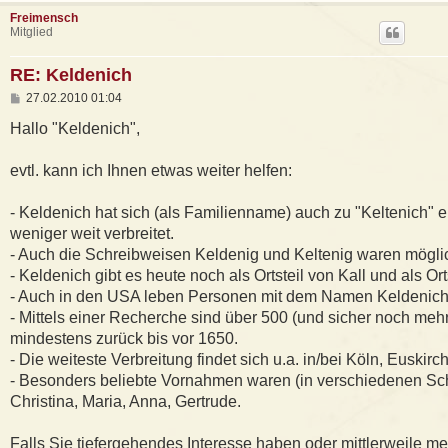
Freimensch
Mitglied
RE: Keldenich
B
27.02.2010 01:04
e
i
Hallo "Keldenich",
t
r
a
evtl. kann ich Ihnen etwas weiter helfen:
g
- Keldenich hat sich (als Familienname) auch zu "Keltenich" en
weniger weit verbreitet.
- Auch die Schreibweisen Keldenig und Keltenig waren mögli
- Keldenich gibt es heute noch als Ortsteil von Kall und als Or
- Auch in den USA leben Personen mit dem Namen Keldenic
- Mittels einer Recherche sind über 500 (und sicher noch mehr) 
mindestens zurück bis vor 1650.
- Die weiteste Verbreitung findet sich u.a. in/bei Köln, Euskir
- Besonders beliebte Vornahmen waren (in verschiedenen Sc
Christina, Maria, Anna, Gertrude.
Falls Sie tiefergehendes Interesse haben oder mittlerweile me