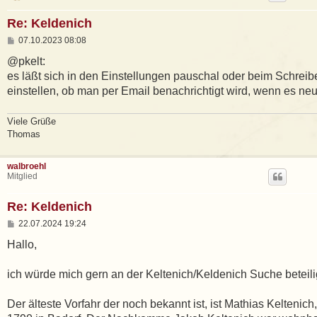
Re: Keldenich
B
07.10.2023 08:08
e
i
@pkelt:
t
es läßt sich in den Einstellungen pauschal oder beim Schreib
r
a
einstellen, ob man per Email benachrichtigt wird, wenn es neu
g
Viele Grüße
Thomas
walbroehl
Mitglied
Re: Keldenich
B
22.07.2024 19:24
e
i
Hallo,
t
r
a
ich würde mich gern an der Keltenich/Keldenich Suche beteili
g
Der älteste Vorfahr der noch bekannt ist, ist Mathias Keltenich,