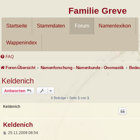
Familie Greve
Startseite
Stammdaten
Forum
Namenlexikon
Wappenindex
FAQ
Foren-Übersicht
Namenforschung - Namenkunde - Onomastik
Keldenich
Antworten
6 Beiträge • Seite
1
von
1
Keldenich
Keldenich
B
25.11.2009 08:54
e