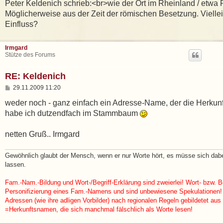
i
Peter Keldenich schrieb:<br>wie der Ort im Rheinland / etwa
t
Möglicherweise aus der Zeit der römischen Besetzung. Viellei
r
a
Einfluss?
g
Irmgard
Stütze des Forums
RE: Keldenich
B
29.11.2009 11:20
e
i
weder noch - ganz einfach ein Adresse-Name, der die Herkunf
t
habe ich dutzendfach im Stammbaum
r
a
g
netten Gruß.. Irmgard
Gewöhnlich glaubt der Mensch, wenn er nur Worte hört, es müsse sich da
lassen.
Fam.-Nam.-Bildung und Wort-/Begriff-Erklärung sind zweierlei! Wort- bzw. Be
Personifizierung eines Fam.-Namens und sind unbewiesene Spekulationen!
Adressen (wie ihre adligen Vorbilder) nach regionalen Regeln gebildetet aus
=Herkunftsnamen, die sich manchmal fälschlich als Worte lesen!