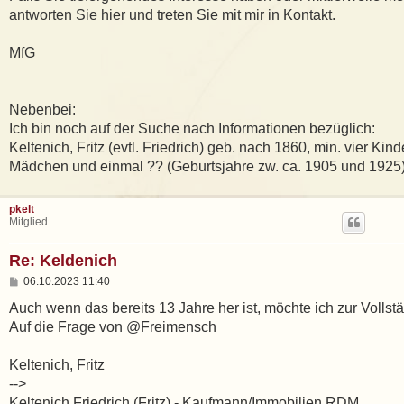
antworten Sie hier und treten Sie mit mir in Kontakt.
MfG
Nebenbei:
Ich bin noch auf der Suche nach Informationen bezüglich:
Keltenich, Fritz (evtl. Friedrich) geb. nach 1860, min. vier Kind
Mädchen und einmal ?? (Geburtsjahre zw. ca. 1905 und 1925
pkelt
Mitglied
Re: Keldenich
B
06.10.2023 11:40
e
i
Auch wenn das bereits 13 Jahre her ist, möchte ich zur Vollst
t
Auf die Frage von @Freimensch
r
a
g
Keltenich, Fritz
-->
Keltenich Friedrich (Fritz) - Kaufmann/Immobilien RDM