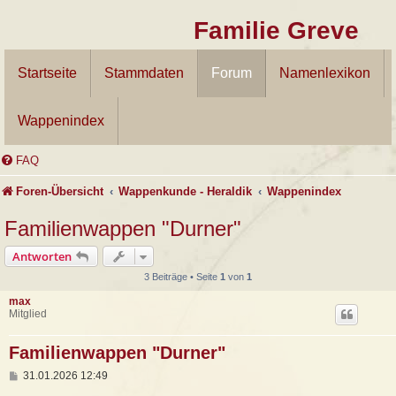
Familie Greve
Startseite
Stammdaten
Forum
Namenlexikon
Wappenindex
FAQ
Foren-Übersicht
Wappenkunde - Heraldik
Wappenindex
Familienwappen "Durner"
Antworten
3 Beiträge • Seite
1
von
1
max
Mitglied
Familienwappen "Durner"
B
31.01.2026 12:49
e