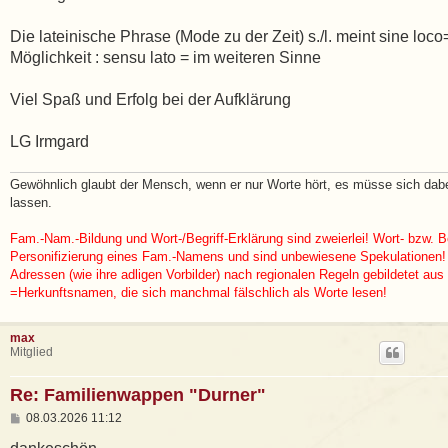
Die lateinische Phrase (Mode zu der Zeit) s./l. meint sine lo
Möglichkeit : sensu lato = im weiteren Sinne
Viel Spaß und Erfolg bei der Aufklärung
LG Irmgard
Gewöhnlich glaubt der Mensch, wenn er nur Worte hört, es müsse sich da
lassen.
Fam.-Nam.-Bildung und Wort-/Begriff-Erklärung sind zweierlei! Wort- bzw. Be
Personifizierung eines Fam.-Namens und sind unbewiesene Spekulationen!
Adressen (wie ihre adligen Vorbilder) nach regionalen Regeln gebildetet aus
=Herkunftsnamen, die sich manchmal fälschlich als Worte lesen!
max
Mitglied
Re: Familienwappen "Durner"
B
08.03.2026 11:12
e
i