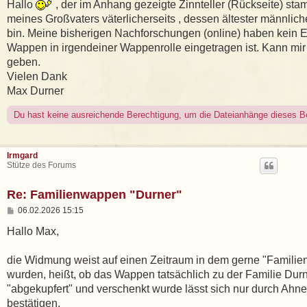
i
Hallo
, der im Anhang gezeigte Zinnteller (Rückseite) s
t
meines Großvaters väterlicherseits , dessen ältester männlich
r
a
bin. Meine bisherigen Nachforschungen (online) haben kein 
g
Wappen in irgendeiner Wappenrolle eingetragen ist. Kann mir
geben.
Vielen Dank
Max Durner
Du hast keine ausreichende Berechtigung, um die Dateianhänge dieses B
Irmgard
Stütze des Forums
Re: Familienwappen "Durner"
B
06.02.2026 15:15
e
i
Hallo Max,
t
r
a
die Widmung weist auf einen Zeitraum in dem gerne "Fami
g
wurden, heißt, ob das Wappen tatsächlich zu der Familie Durn
"abgekupfert" und verschenkt wurde lässt sich nur durch Ahn
bestätigen.