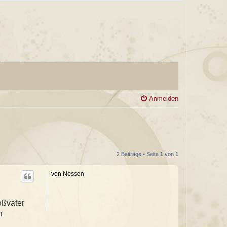
Anmelden
2 Beiträge • Seite
1
von
1
von Nessen
oßvater
n