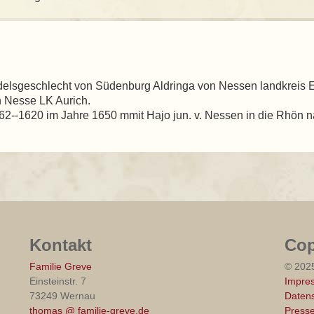
delsgeschlecht von Südenburg Aldringa von Nessen landkreis
n Nesse LK Aurich.
2--1620 im Jahre 1650 mmit Hajo jun. v. Nessen in die Rhön 
Kontakt
Cop
Familie Greve
© 202
Einsteinstr. 7
Impre
73249 Wernau
Datens
thomas @ familie-greve.de
Press