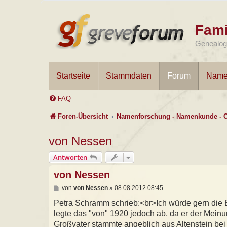
Fami
Genealogi
Startseite
Stammdaten
Forum
Name
FAQ
Foren-Übersicht
Namenforschung - Namenkunde - 
von Nessen
Antworten
von Nessen
B
von
von Nessen
»
08.08.2012 08:45
e
i
Petra Schramm schrieb:<br>Ich würde gern die
t
legte das "von" 1920 jedoch ab, da er der Mein
r
a
Großvater stammte angeblich aus Altenstein bei