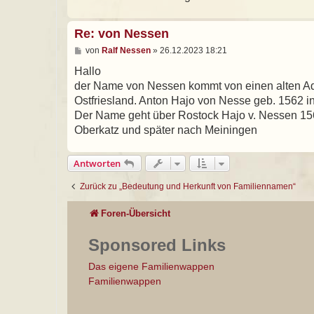
g
Re: von Nessen
B
von
Ralf Nessen
»
26.12.2023 18:21
e
i
Hallo
t
der Name von Nessen kommt von einen alten A
r
a
Ostfriesland. Anton Hajo von Nesse geb. 1562 i
g
Der Name geht über Rostock Hajo v. Nessen 156
Oberkatz und später nach Meiningen
Antworten
Zurück zu „Bedeutung und Herkunft von Familiennamen“
Foren-Übersicht
Sponsored Links
Das eigene Familienwappen
Familienwappen