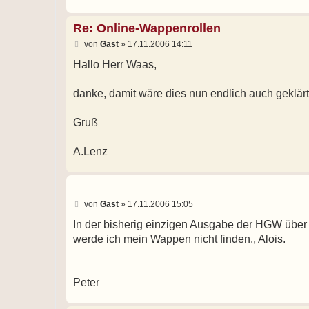
Re: Online-Wappenrollen
B
von
Gast
»
17.11.2006 14:11
e
i
Hallo Herr Waas,
t
r
a
danke, damit wäre dies nun endlich auch geklärt
g
Gruß
A.Lenz
B
von
Gast
»
17.11.2006 15:05
e
i
In der bisherig einzigen Ausgabe der HGW über
t
werde ich mein Wappen nicht finden., Alois.
r
a
g
Peter