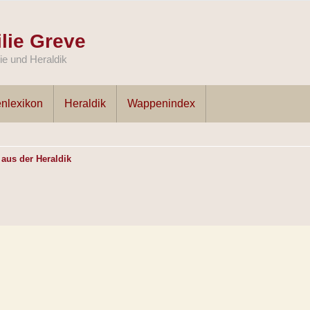
lie Greve
e und Heraldik
nlexikon
Heraldik
Wappenindex
 aus der Heraldik