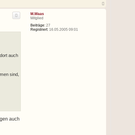
N
a
c
M.Waas
h
Mitglied
o
b
Beiträge:
27
e
Registriert:
16.05.2005 09:01
n
 dort auch
men sind,
egen auch