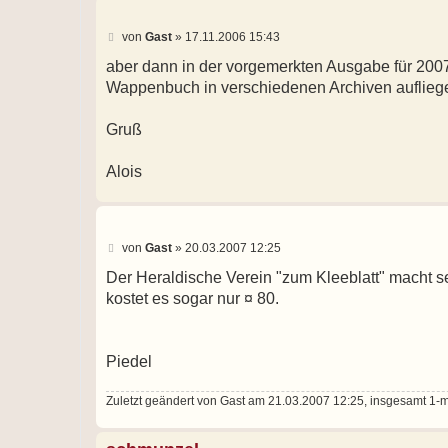
B
von
Gast
»
17.11.2006 15:43
e
i
aber dann in der vorgemerkten Ausgabe für 2007.
t
Wappenbuch in verschiedenen Archiven aufliege
r
a
g
Gruß
Alois
B
von
Gast
»
20.03.2007 12:25
e
i
Der Heraldische Verein "zum Kleeblatt" macht se
t
kostet es sogar nur ¤ 80.
r
a
g
Piedel
Zuletzt geändert von
Gast
am 21.03.2007 12:25, insgesamt 1-m