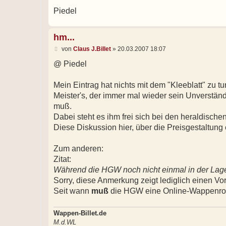
Piedel
hm...
B
von
Claus J.Billet
»
20.03.2007 18:07
e
i
@ Piedel
t
r
a
Mein Eintrag hat nichts mit dem "Kleeblatt" zu t
g
Meister's, der immer mal wieder sein Unverstän
muß.
Dabei steht es ihm frei sich bei den heraldisch
Diese Diskussion hier, über die Preisgestaltung 
Zum anderen:
Zitat:
Während die HGW noch nicht einmal in der Lage 
Sorry, diese Anmerkung zeigt lediglich einen Vor
Seit wann
muß
die HGW eine Online-Wappenrol
Wappen-Billet.de
M.d.WL