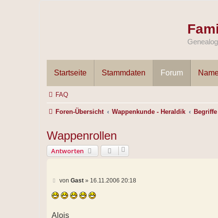
Fami
Genealogi
Startseite
Stammdaten
Forum
Name
FAQ
Foren-Übersicht
Wappenkunde - Heraldik
Begriffe
Wappenrollen
Antworten
B
von
Gast
»
16.11.2006 20:18
e
i
t
r
a
Alois