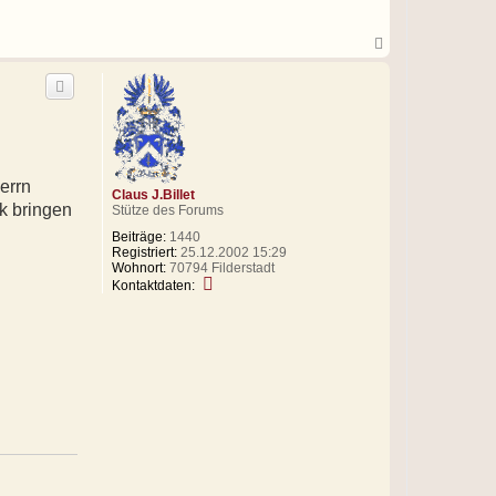
s
J
.
N
B
a
i
c
l
h
l
o
e
b
t
e
n
errn
Claus J.Billet
k bringen
Stütze des Forums
Beiträge:
1440
Registriert:
25.12.2002 15:29
Wohnort:
70794 Filderstadt
K
Kontaktdaten:
o
n
t
a
k
t
d
a
t
e
n
v
o