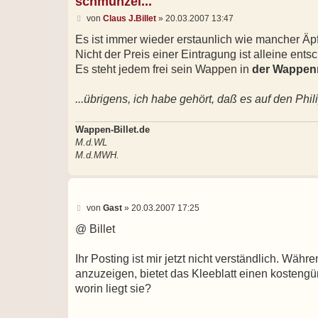
schmunzel...
B
von
Claus J.Billet
»
20.03.2007 13:47
e
i
Es ist immer wieder erstaunlich wie mancher Äpf
t
Nicht der Preis einer Eintragung ist alleine en
r
a
Es steht jedem frei sein Wappen in
der Wappen
g
...übrigens, ich habe gehört, daß es auf den Phi
Wappen-Billet.de
M.d.WL
M.d.MWH.
B
von
Gast
»
20.03.2007 17:25
e
i
@ Billet
t
r
a
Ihr Posting ist mir jetzt nicht verständlich. Wäh
g
anzuzeigen, bietet das Kleeblatt einen kostengü
worin liegt sie?