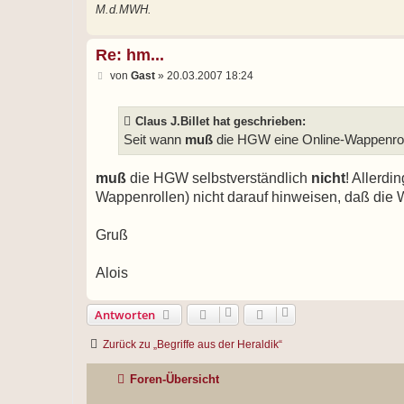
M.d.MWH.
Re: hm...
B
von
Gast
»
20.03.2007 18:24
e
i
t
Claus J.Billet hat geschrieben:
r
a
Seit wann
muß
die HGW eine Online-Wappenrol
g
muß
die HGW selbstverständlich
nicht
! Allerdi
Wappenrollen) nicht darauf hinweisen, daß die 
Gruß
Alois
Antworten
Zurück zu „Begriffe aus der Heraldik“
Foren-Übersicht