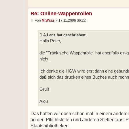
g
Re: Online-Wappenrollen
B
von
M.Waas
»
17.11.2006 06:22
e
i
t
A.Lenz hat geschrieben:
r
a
Hallo Peter,
g
die "Fränkische Wappenrolle" hat ebenfalls eini
nicht.
Ich denke die HGW wird erst dann eine gebu
daß sich das drucken eines Buches auch rechn
Gruß
Alois
Das hatten wir doch schon mal in einem ander
an den Pflichtstellen und anderen Stellen aus. P
Staatsbibliotheken.