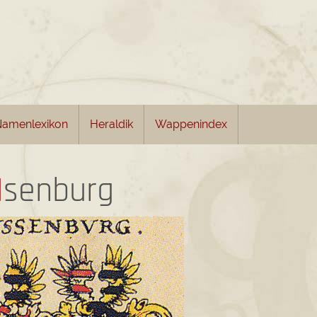
amenlexikon
Heraldik
Wappenindex
I
senburg