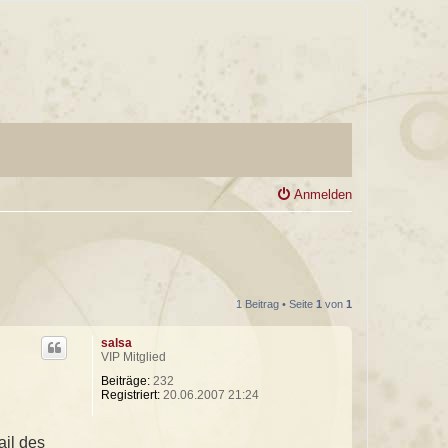
Anmelden
1 Beitrag • Seite
1
von
1
salsa
VIP Mitglied
Beiträge:
232
Registriert:
20.06.2007 21:24
ail des