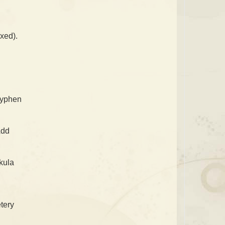
xed).
hyphen
Add
kula
tery