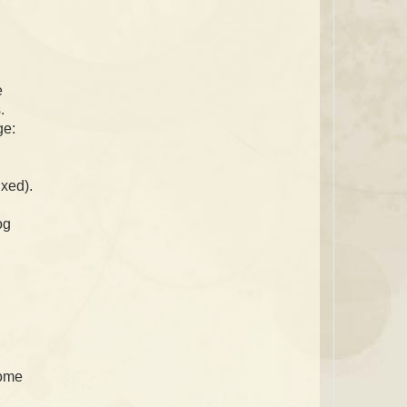
e
.
ge:
ixed).
og
home