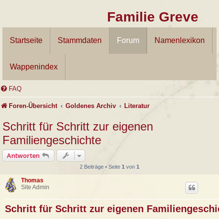
Familie Greve
Startseite
Stammdaten
Forum
Namenlexikon
Wappenindex
FAQ
Foren-Übersicht
Goldenes Archiv
Literatur
Schritt für Schritt zur eigenen
Familiengeschichte
Antworten
2 Beiträge • Seite
1
von
1
Thomas
Site Admin
Schritt für Schritt zur eigenen Familiengeschi