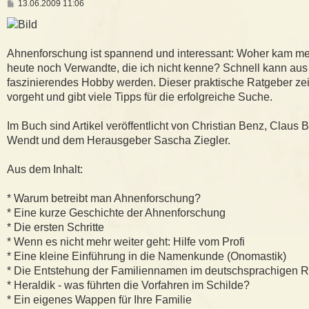
B
13.06.2009 11:06
e
i
t
r
a
Ahnenforschung ist spannend und interessant: Woher kam me
g
heute noch Verwandte, die ich nicht kenne? Schnell kann aus
faszinierendes Hobby werden. Dieser praktische Ratgeber ze
vorgeht und gibt viele Tipps für die erfolgreiche Suche.
Im Buch sind Artikel veröffentlicht von Christian Benz, Claus Bil
Wendt und dem Herausgeber Sascha Ziegler.
Aus dem Inhalt:
* Warum betreibt man Ahnenforschung?
* Eine kurze Geschichte der Ahnenforschung
* Die ersten Schritte
* Wenn es nicht mehr weiter geht: Hilfe vom Profi
* Eine kleine Einführung in die Namenkunde (Onomastik)
* Die Entstehung der Familiennamen im deutschsprachigen 
* Heraldik - was führten die Vorfahren im Schilde?
* Ein eigenes Wappen für Ihre Familie