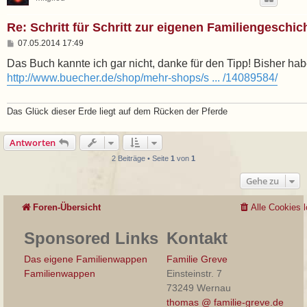
Re: Schritt für Schritt zur eigenen Familiengeschic
B
07.05.2014 17:49
e
i
Das Buch kannte ich gar nicht, danke für den Tipp! Bisher hab
t
http://www.buecher.de/shop/mehr-shops/s ... /14089584/
r
a
g
Das Glück dieser Erde liegt auf dem Rücken der Pferde
Antworten
2 Beiträge • Seite
1
von
1
Gehe zu
Foren-Übersicht
Alle Cookies 
Sponsored Links
Kontakt
Das eigene Familienwappen
Familie Greve
Familienwappen
Einsteinstr. 7
73249 Wernau
thomas @ familie-greve.de